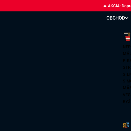
🔥 AKCIA: Dopr
OBCHOD
NEP
MÁL
PIK
STR
SIL
S M
MÄ
VEG
RYŽ