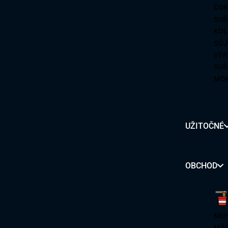
ČOK
SUŠ
KOL
SÓJ
VÝR
SUŠ
MOR
MOR
CUK
ČIP
UŽITOČNÉ
ŽEL
OBCHOD
UD
SO
NEP
RYŽ
MÁL