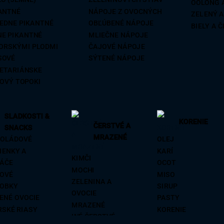
OOLONG 
ANCE
MINI
VÍNO
ANTNÉ
NÁPOJE Z OVOCNÝCH
ZELENÝ 
NIČNÉ REZANCE
EDNE PIKANTNÉ
OBĽÚBENÉ NÁPOJE
BIELY A 
NE PIKANTNÉ
MLIEČNE NÁPOJE
ORSKÝMI PLODMI
ČAJOVÉ NÁPOJE
SOVÉ
SÝTENÉ NÁPOJE
ETARIÁNSKE
OVÝ TOPOKI
SLADKOSTI &
KORENIE
ČERSTVÉ A
SNACKS
MRAZENÉ
OLÁDOVÉ
OLEJ
IENKY A
KARÍ
KIMČI
ÁČE
OCOT
MOCHI
OVÉ
MISO
ZELENINA A
OBKY
SIRUP
OVOCIE
ENÉ OVOCIE
PASTY
MRAZENÉ
SKÉ RIASY
KORENIE
INÉ ČERSTVÉ
SKÉ PLODY
PIKANTNÉ