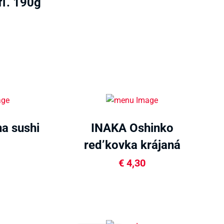
fľ. 190g
na sushi
INAKA Oshinko
red’kovka krájaná
350g
€
4,30