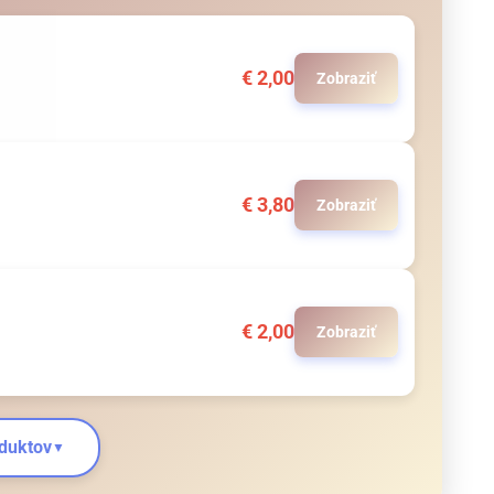
€
2,00
Zobraziť
€
3,80
Zobraziť
€
2,00
Zobraziť
oduktov
▼