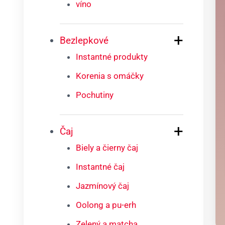
víno
+
Bezlepkové
Instantné produkty
Korenia s omáčky
Pochutiny
+
Čaj
Biely a čierny čaj
Instantné čaj
Jazmínový čaj
Oolong a pu-erh
Zelený a matcha