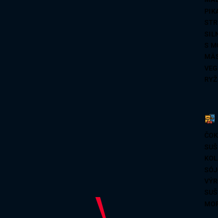
REZ
PIK
PŠE
STR
SIL
S M
MÄ
VEG
RYŽ
ČOK
SUŠ
KOL
SÓJ
VÝR
SUŠ
MOR
MOR