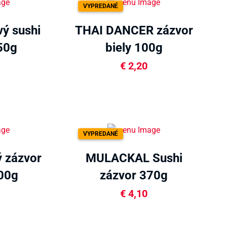
VYPREDANÉ
ý sushi
THAI DANCER zázvor
50g
biely 100g
€
2,20
VYPREDANÉ
 zázvor
MULACKAL Sushi
200g
zázvor 370g
€
4,10