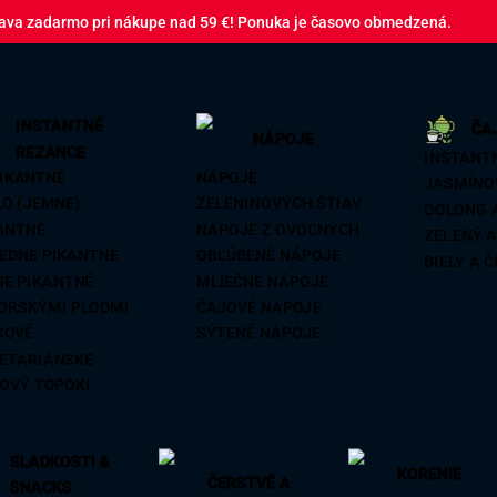
ava zadarmo pri nákupe nad 59 €! Ponuka je časovo obmedzená.
INSTANTNÉ
ČA
NÁPOJE
REZANCE
INSTANT
IKANTNÉ
NÁPOJE
JASMÍNO
O (JEMNE)
ZELENINOVÝCH ŠTIAV
OOLONG 
ANTNÉ
NÁPOJE Z OVOCNÝCH
ZELENÝ 
EDNE PIKANTNÉ
OBĽÚBENÉ NÁPOJE
BIELY A 
NE PIKANTNÉ
MLIEČNE NÁPOJE
ORSKÝMI PLODMI
ČAJOVÉ NÁPOJE
SOVÉ
SÝTENÉ NÁPOJE
ETARIÁNSKE
OVÝ TOPOKI
SLADKOSTI &
KORENIE
ČERSTVÉ A
SNACKS