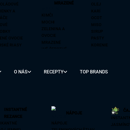
MRAZENÉ
OLÁDOVÉ
OLEJ
IENKY A
KARÍ
KIMČI
ÁČE
OCOT
MOCHI
OVÉ
MISO
ZELENINA A
OBKY
SIRUP
OVOCIE
ENÉ OVOCIE
PASTY
MRAZENÉ
SKÉ RIASY
KORENIE
INÉ ČERSTVÉ
SKÉ PLODY
PIKANTNÉ
RÍKY
VÍNO NA
SY
VARENIE
O NÁS
RECEPTY
TOP BRANDS
É
ZMES KORENIA A
OCHUCOVADLÁ
REZANCE
MOCHI
ALKOHOL
INSTANTNÉ
ČA
ON
BUBBLE TEA
PIVO
NÁPOJE
REZANCE
INSTANT
BA
KLASICKÉ
SAKÉ
IKANTNÉ
NÁPOJE
JASMÍNO
OVÉ
OVOCNÉ
SOJU
O (JEMNE)
ZELENINOVÝCH ŠTIAV