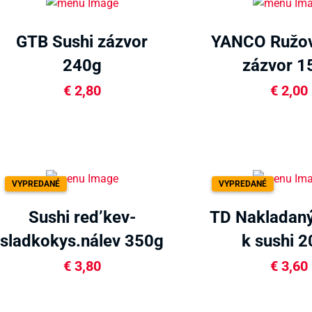
GTB Sushi zázvor
YANCO Ružov
240g
zázvor 1
€
2,80
€
2,00
VYPREDANÉ
VYPREDANÉ
Sushi red’kev-
TD Nakladaný
sladkokys.nálev 350g
k sushi 
€
3,80
€
3,60