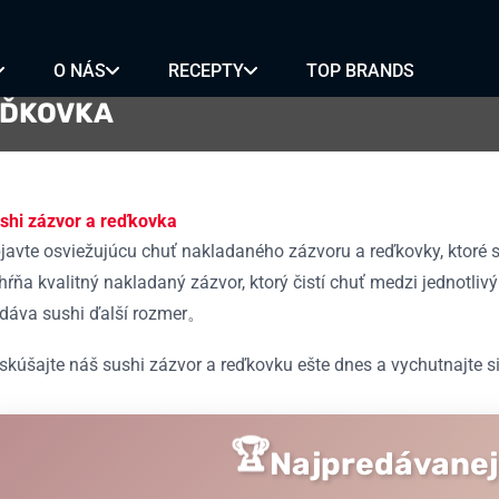
RÍKY
VÍNO NA
SY
VARENIE
O NÁS
RECEPTY
TOP BRANDS
É
ZMES KORENIA A
OCHUCOVADLÁ
EĎKOVKA
REZANCE
MOCHI
ALKOHOL
shi zázvor a reďkovka
ON
BUBBLE TEA
PIVO
javte osviežujúcu chuť nakladaného zázvoru a reďkovky, ktoré
BA
KLASICKÉ
SAKÉ
OVÉ
OVOCNÉ
SOJU
hŕňa kvalitný nakladaný zázvor, ktorý čistí chuť medzi jednotl
ANCE
MINI
VÍNO
dáva sushi ďalší rozmer。
NIČNÉ REZANCE
skúšajte náš sushi zázvor a reďkovku ešte dnes a vychutnajte
🏆
Najpredávanej