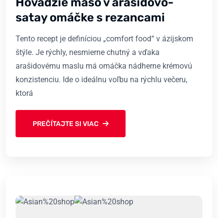
Hovädzie mäso v arašidovo-
satay omáčke s rezancami
Tento recept je definíciou „comfort food“ v ázijskom
štýle. Je rýchly, nesmierne chutný a vďaka
arašidovému maslu má omáčka nádherne krémovú
konzistenciu. Ide o ideálnu voľbu na rýchlu večeru,
ktorá
PREČÍTAJTE SI VIAC