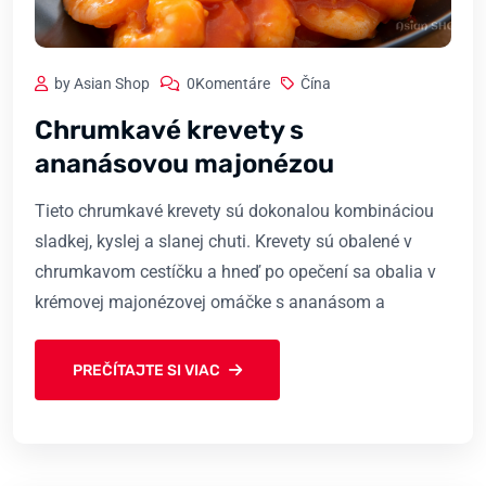
by Asian Shop
0Komentáre
Čína
Chrumkavé krevety s
ananásovou majonézou
Tieto chrumkavé krevety sú dokonalou kombináciou
sladkej, kyslej a slanej chuti. Krevety sú obalené v
chrumkavom cestíčku a hneď po opečení sa obalia v
krémovej majonézovej omáčke s ananásom a
PREČÍTAJTE SI VIAC