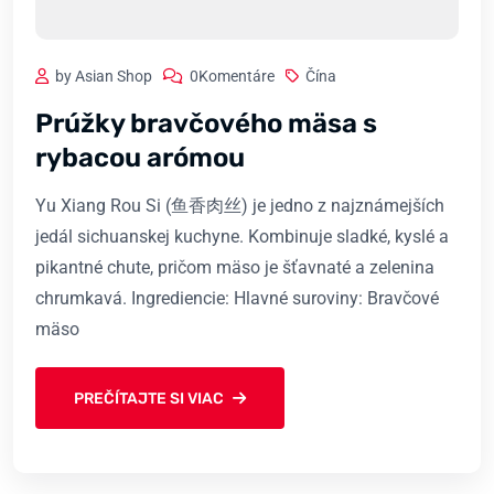
by Asian Shop
0Komentáre
Čína
Prúžky bravčového mäsa s
rybacou arómou
Yu Xiang Rou Si (鱼香肉丝) je jedno z najznámejších
jedál sichuanskej kuchyne. Kombinuje sladké, kyslé a
pikantné chute, pričom mäso je šťavnaté a zelenina
chrumkavá. Ingrediencie: Hlavné suroviny: Bravčové
mäso
PREČÍTAJTE SI VIAC