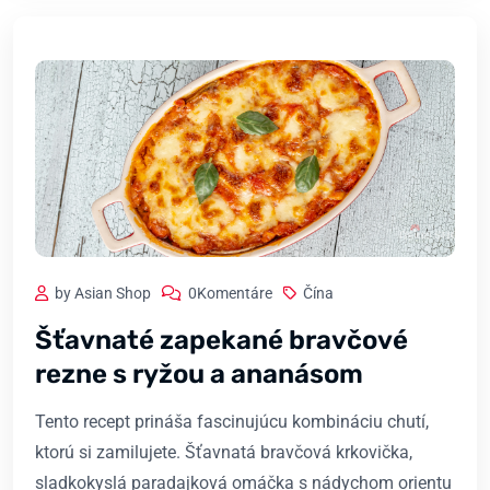
by Asian Shop
0Komentáre
Čína
Šťavnaté zapekané bravčové
rezne s ryžou a ananásom
Tento recept prináša fascinujúcu kombináciu chutí,
ktorú si zamilujete. Šťavnatá bravčová krkovička,
sladkokyslá paradajková omáčka s nádychom orientu