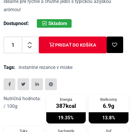
Ideálne pre rýchle a chutné jedlo s typickou ázijskou
arómou!
Skladom
Dostupnosť:
PRIDAŤ DO KOŠÍKA
Tags:
instantné rezance v miske
Nutričná hodnota:
Energia
Bielkoviny
387kcal
6.9g
/ 100g
19.35%
13.8%
Tuky
Sacharidy
Soľ