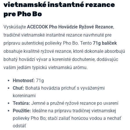
vietnamské instantné rezance
pre Pho Bo
Vyskúšajte
ACECOOK Pho Hovädzie Ryžové Rezance
,
tradičné vietnamské instantné rezance navrhnuté pre
prípravu autentickej polievky Pho Bo. Tento
71g balíček
obsahuje kvalitné ryžové rezance, ktoré dokonale absorbujú
bohatý hovädzí vývar a korenisté dochutenie, dodávajúc
vašim jedlám typickú vietnamskú arómu.
Hmotnosť:
71g
Chuť:
Bohatá hovädzia príchuť s vyváženými
koreninami
Textúra:
Jemné a pružné ryžové rezance po uvarení
Použitie:
Ideálne na prípravu tradičnej vietnamskej
polievky Pho Bo; stačí zaliať horúcou vodou a nechať
odstáť