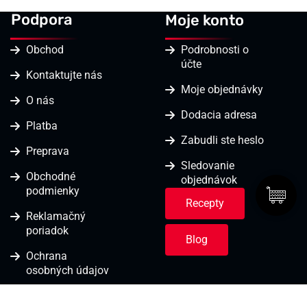
Podpora
Moje konto
Obchod
Podrobnosti o
účte
Kontaktujte nás
Moje objednávky
O nás
Dodacia adresa
Platba
Zabudli ste heslo
Preprava
Sledovanie
Obchodné
objednávok
podmienky
Recepty
Reklamačný
poriadok
Blog
Ochrana
osobných údajov
PODMIENKY KU