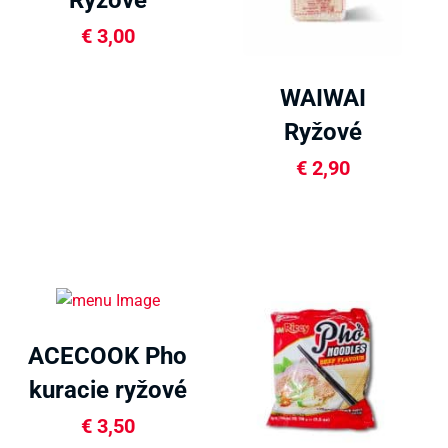
rezance 200g
€
3,00
WAIWAI
Ryžové
rezance 200g
€
2,90
ACECOOK Pho
kuracie ryžové
rezance 71g
€
3,50