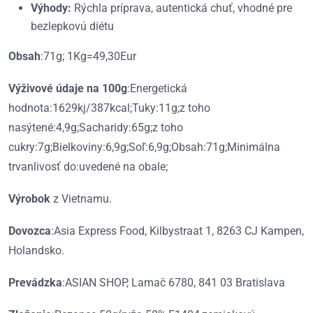
Výhody:
Rýchla príprava, autentická chuť, vhodné pre
bezlepkovú diétu
Obsah
:71g; 1Kg=49,30Eur
Výživové údaje na 100g
:Energetická
hodnota:1629kj/387kcal;Tuky:11g;z toho
nasýtené:4,9g;Sacharidy:65g;z toho
cukry:7g;Bielkoviny:6,9g;Soľ:6,9g;Obsah:71g;Minimálna
trvanlivosť do:uvedené na obale;
Výrobok
z Vietnamu.
Dovozca
:Asia Express Food, Kilbystraat 1, 8263 CJ Kampen,
Holandsko.
Prevádzka
:ASIAN SHOP, Lamač 6780, 841 03 Bratislava