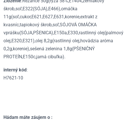
Zloženie
:Rezance 50g(ryža 58%,E1404,zemiakový
škrob,soľ,E322(SÓJA),E466),omáčka
11g(soľ,cukor,E621,E627,E631,korenie,extrakt z
kvasníc,tapiokový škrob,soľ,SÓJOVÁ OMÁČKA
vprášku(SÓJA,PŠENICA),E150a,E330,rastlinný olej(palmový
olej,E320,E321),olej 8,2g(rastlinný olej,hovädzia aróma
0,2g,korenie),sešená zelenina 1,8g(PŠENIČNÝ
PROTEÍN,E150c,jarná cibuľka).
interný kód
:
H7621-10
Hádam máte záujem o :