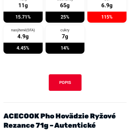
11g
65g
6.9g
15.71%
25%
115%
nasýtené(SFA)
cukry
4.9g
7g
4.45%
14%
POPIS
ACECOOK Pho Hovädzie Ryžové
Rezance 71g – Autentické