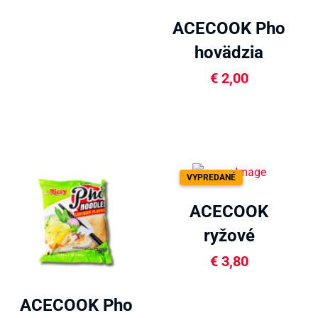
ACECOOK Pho
hovädzia
sáčok 70g
€
2,00
VYPREDANÉ
ACECOOK
ryžové
vermicelli
€
3,80
200g
ACECOOK Pho