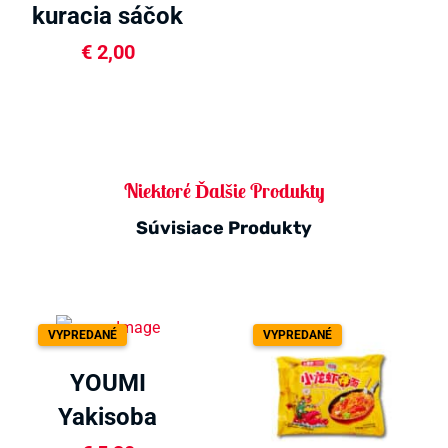
kuracia sáčok
71g
€
2,00
Niektoré Ďalšie Produkty
Súvisiace Produkty
VYPREDANÉ
VYPREDANÉ
YOUMI
Yakisoba