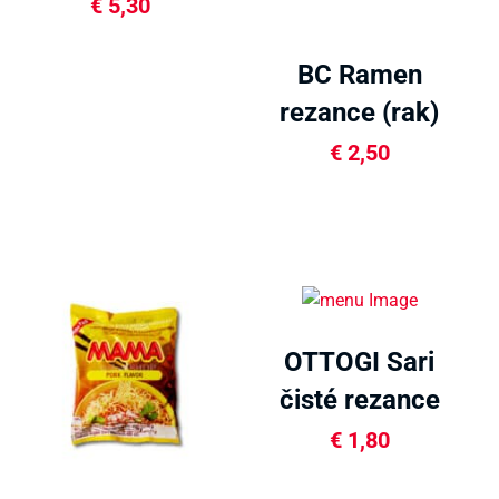
rezance 480g
€
5,30
BC Ramen
rezance (rak)
113g
€
2,50
OTTOGI Sari
čisté rezance
110g
€
1,80