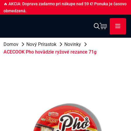
🔥 AKCIA: Doprava zadarmo pri nákupe nad 59 €! Ponuka je časovo
obmedzená.
Domov
Nový Prírastok
Novinky
ACECOOK Pho hovädzie ryžové rezance 71g