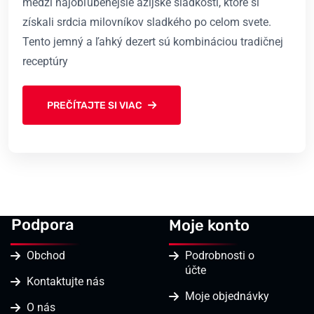
medzi najobľúbenějšie ázijské sladkosti, ktoré si
získali srdcia milovníkov sladkého po celom svete.
Tento jemný a ľahký dezert sú kombináciou tradičnej
receptúry
PREČÍTAJTE SI VIAC
Podpora
Moje konto
Obchod
Podrobnosti o
účte
Kontaktujte nás
Moje objednávky
O nás