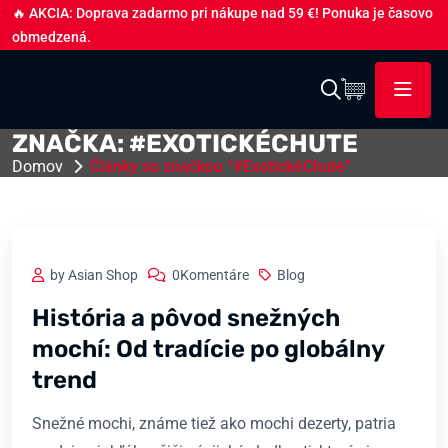
🔥 AKCIA: Doprava zadarmo pri nákupe nad 59 €! Ponuka je časovo
obmedzená.
ZNAČKA:
#EXOTICKÉCHUTE
Domov
Články so značkou “#ExotickéChute”
by Asian Shop
0Komentáre
Blog
História a pôvod snežných
mochí: Od tradície po globálny
trend
Snežné mochi, známe tiež ako mochi dezerty, patria