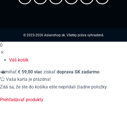
© 2023-2026 Asianshop.sk. Všetky práva vyhradené.
0
Váš košík
míňať
€
59,00
viac
získať
doprava
SK
zadarmo
Vaša karta je prázdna!
Zdá sa, že ste do košíka ešte nepridali žiadne položky.
Prehľadávať produkty