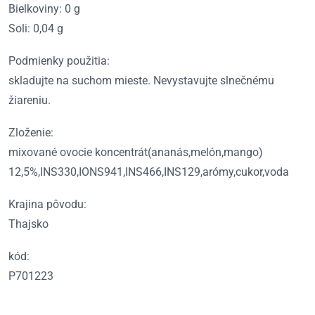
Bielkoviny: 0 g
Soli: 0,04 g
Podmienky použitia:
skladujte na suchom mieste. Nevystavujte slnečnému
žiareniu.
Zloženie:
mixované ovocie koncentrát(ananás,melón,mango)
12,5%,INS330,IONS941,INS466,INS129,arómy,cukor,voda
Krajina pôvodu:
Thajsko
kód:
P701223