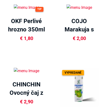
TIP
OKF Perlivé
COJO
hrozno 350ml
Marakuja s
dužinou
€
1,80
€
2,00
320ml
VYPREDANÉ
CHINCHIN
Ovocný čaj z
tropického ov
€
2,90
530ml