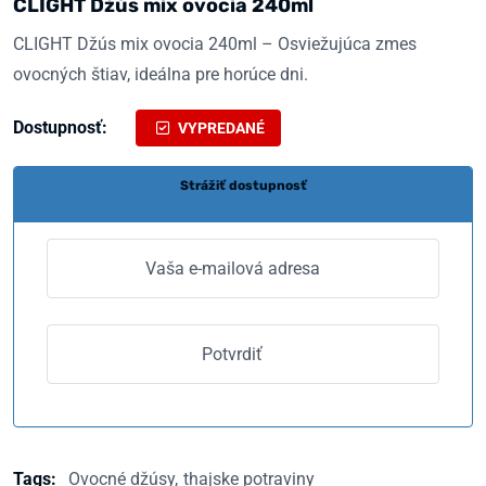
CLIGHT Džús mix ovocia 240ml
CLIGHT Džús mix ovocia 240ml – Osviežujúca zmes
ovocných štiav, ideálna pre horúce dni.
Dostupnosť:
VYPREDANÉ
Strážiť dostupnosť
Tags:
Ovocné džúsy
thajske potraviny