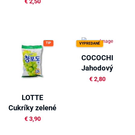
dužinou
€
2,50
320ml
TIP
VYPREDANÉ
COCOCHI
Jahodový
džús s
€
2,80
dužinou
LOTTE
450ml
Cukríky zelené
hrozno 153g
€
3,90