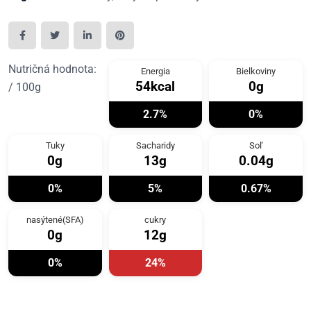
Nutričná hodnota:
Energia
Bielkoviny
54kcal
0g
/ 100g
2.7%
0%
Tuky
Sacharidy
Soľ
0g
13g
0.04g
0%
5%
0.67%
nasýtené(SFA)
cukry
0g
12g
0%
24%