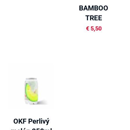
BAMBOO
TREE
Kokosová
€
5,50
voda 1L
OKF Perlivý