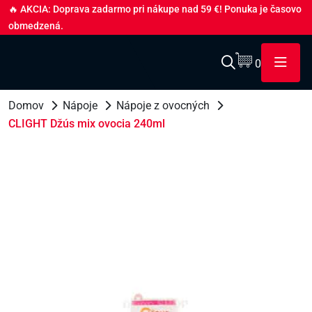
🔥 AKCIA: Doprava zadarmo pri nákupe nad 59 €! Ponuka je časovo
obmedzená.
0
Domov
Nápoje
Nápoje z ovocných
CLIGHT Džús mix ovocia 240ml