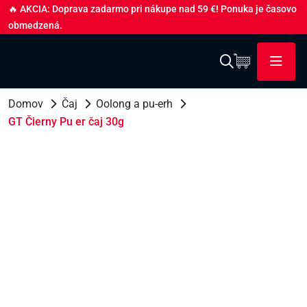
🔥 AKCIA: Doprava zadarmo pri nákupe nad 59 €! Ponuka je časovo
obmedzená.
Domov
Čaj
Oolong a pu-erh
GT Čierny Pu er čaj 30g