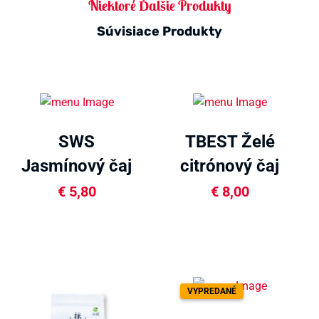
Niektoré Ďalšie Produkty
Súvisiace Produkty
SWS
TBEST Želé
Jasmínový čaj
citrónový čaj
50g
500g
€
5,80
€
8,00
VYPREDANÉ