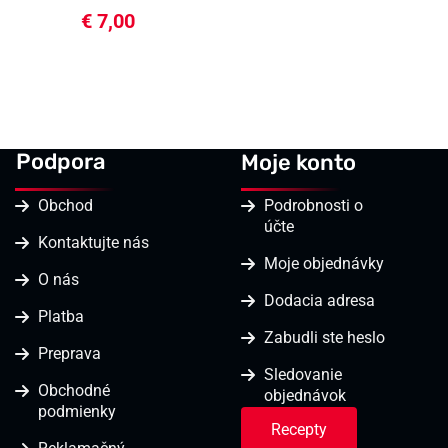
65g
€
7,00
Podpora
Moje konto
Obchod
Podrobnosti o
účte
Kontaktujte nás
Moje objednávky
O nás
Dodacia adresa
Platba
Zabudli ste heslo
Preprava
Sledovanie
Obchodné
objednávok
podmienky
Recepty