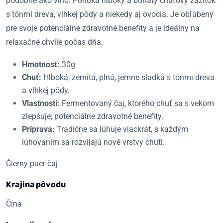
podobne ako víno. Ponúka hlboký a bohatý chuťový zážitok
s tónmi dreva, vlhkej pôdy a niekedy aj ovocia. Je obľúbený
pre svoje potenciálne zdravotné benefity a je ideálny na
relaxačné chvíle počas dňa.
Hmotnosť:
30g
Chuť:
Hlboká, zemitá, plná, jemne sladká s tónmi dreva
a vlhkej pôdy.
Vlastnosti:
Fermentovaný čaj, ktorého chuť sa s vekom
zlepšuje; potenciálne zdravotné benefity.
Príprava:
Tradične sa lúhuje viackrát, s každým
lúhovaním sa rozvíjajú nové vrstvy chuti.
Čierny puer čaj
Krajina pôvodu
Čína