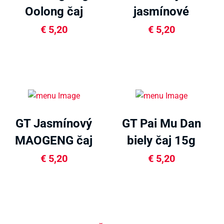
Oolong čaj
jasmínové
30g
perly 35g
€
5,20
€
5,20
GT Jasmínový
GT Pai Mu Dan
MAOGENG čaj
biely čaj 15g
30g
€
5,20
€
5,20