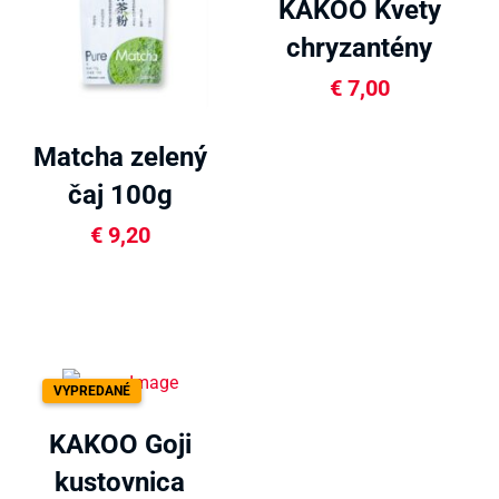
KAKOO Kvety
chryzantény
20g
€
7,00
Matcha zelený
čaj 100g
€
9,20
VYPREDANÉ
KAKOO Goji
kustovnica