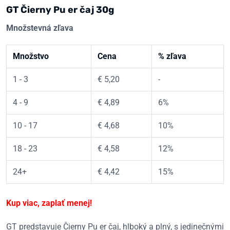
GT Čierny Pu er čaj 30g
Množstevná zľava
Množstvo
Cena
% zľava
1 - 3
€
5,20
-
4 - 9
€
4,89
6%
10 - 17
€
4,68
10%
18 - 23
€
4,58
12%
24+
€
4,42
15%
Kup viac, zaplať menej!
GT predstavuje Čierny Pu er čaj, hlboký a plný, s jedinečnými