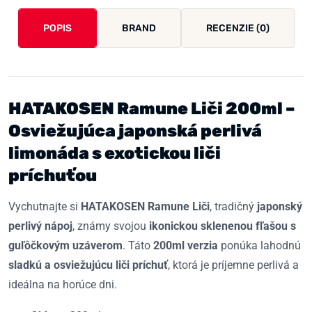
POPIS
BRAND
RECENZIE (0)
HATAKOSEN Ramune Liči 200ml –
Osviežujúca japonská perlivá
limonáda s exotickou liči
príchuťou
Vychutnajte si
HATAKOSEN Ramune Liči
, tradičný
japonský
perlivý nápoj
, známy svojou
ikonickou sklenenou fľašou s
guľôčkovým uzáverom
. Táto
200ml verzia
ponúka lahodnú
sladkú a osviežujúcu liči príchuť
, ktorá je príjemne perlivá a
ideálna na horúce dni.