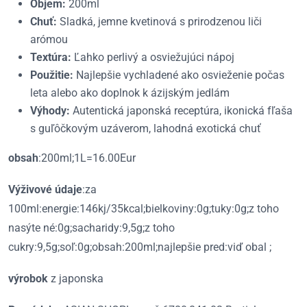
Objem:
200ml
Chuť:
Sladká, jemne kvetinová s prirodzenou liči
arómou
Textúra:
Ľahko perlivý a osviežujúci nápoj
Použitie:
Najlepšie vychladené ako osvieženie počas
leta alebo ako doplnok k ázijským jedlám
Výhody:
Autentická japonská receptúra, ikonická fľaša
s guľôčkovým uzáverom, lahodná exotická chuť
obsah
:200ml;1L=16.00Eur
Výživové údaje
:za
100ml:energie:146kj/35kcal;bielkoviny:0g;tuky:0g;z toho
nasýte né:0g;sacharidy:9,5g;z toho
cukry:9,5g;soľ:0g;obsah:200ml;najlepšie pred:viď obal ;
výrobok
z japonska