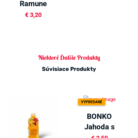
Ramune
malina 200ml
€
3,20
Niektoré Ďalšie Produkty
Súvisiace Produkty
VYPREDANÉ
BONKO
Jahoda s
dužinou