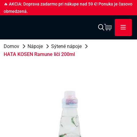
🔥 AKCIA: Doprava zadarmo pri nákupe nad 59 €! Ponuka je časovo
obmedzená.
Domov
Nápoje
Sýtené nápoje
HATA KOSEN Ramune liči 200ml