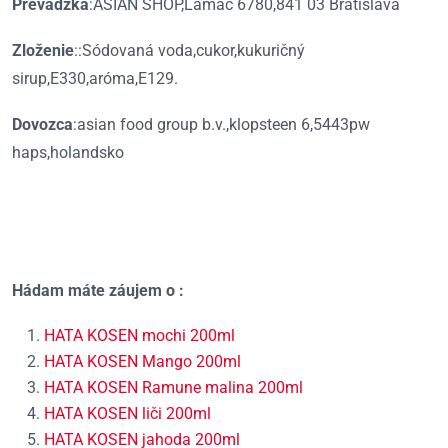
Prevádzka
:ASIAN SHOP,Lamač 6780,841 03 Bratislava
Zloženie
::Sódovaná voda,cukor,kukuričný
sirup,E330,aróma,E129.
Dovozca
:asian food group b.v.,klopsteen 6,5443pw
haps,holandsko
Hádam máte záujem o :
HATA KOSEN mochi 200ml
HATA KOSEN Mango 200ml
HATA KOSEN Ramune malina 200ml
HATA KOSEN liči 200ml
HATA KOSEN jahoda 200ml