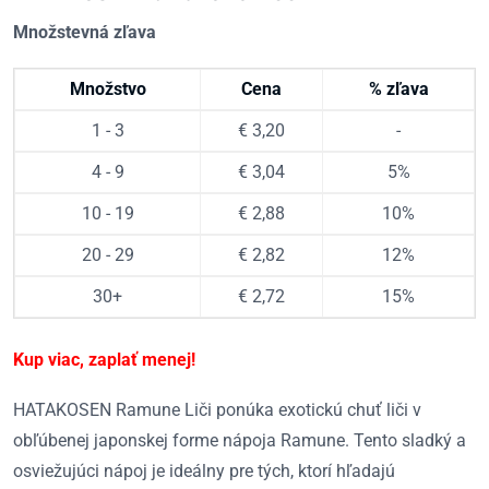
Množstevná zľava
Množstvo
Cena
% zľava
1 - 3
€
3,20
-
4 - 9
€
3,04
5%
10 - 19
€
2,88
10%
20 - 29
€
2,82
12%
30+
€
2,72
15%
Kup viac, zaplať menej!
HATAKOSEN Ramune Liči ponúka exotickú chuť liči v
obľúbenej japonskej forme nápoja Ramune. Tento sladký a
osviežujúci nápoj je ideálny pre tých, ktorí hľadajú