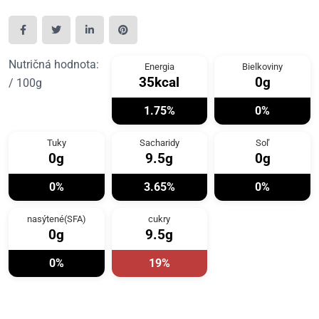
Nutričná hodnota:
Energia
Bielkoviny
35kcal
0g
/ 100g
1.75%
0%
Tuky
Sacharidy
Soľ
0g
9.5g
0g
0%
3.65%
0%
nasýtené(SFA)
cukry
0g
9.5g
0%
19%