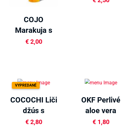
€
2,50
320ml
COJO
Marakuja s
dužinou
€
2,00
320ml
VYPREDANÉ
COCOCHI Liči
OKF Perlivé
džús s
aloe vera
dužinou
350ml
€
2,80
€
1,80
450ml