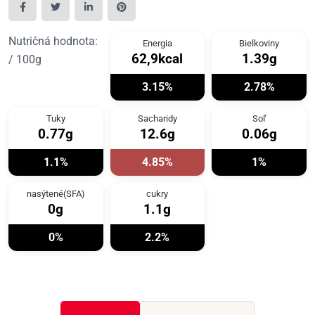
Nutričná hodnota:
Energia
Bielkoviny
62,9kcal
1.39g
/ 100g
3.15%
2.78%
Tuky
Sacharidy
Soľ
0.77g
12.6g
0.06g
1.1%
4.85%
1%
nasýtené(SFA)
cukry
0g
1.1g
0%
2.2%