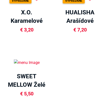
VYPREDANÉ
VYPREDANÉ
X.O.
HUALISHA
Karamelové
Arašídové
bonbóny s
chrumkobonbóny
€
3,20
€
7,20
maslom 175g
300g
SWEET
MELLOW Želé
v slamke 400g
€
5,50