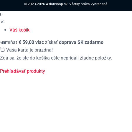
© 2023-2026 Asianshop.sk. Všetky práva vyhradené.
0
Váš košík
míňať
€
59,00
viac
získať
doprava
SK
zadarmo
Vaša karta je prázdna!
Zdá sa, že ste do košíka ešte nepridali žiadne položky.
Prehľadávať produkty