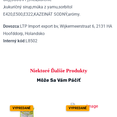
,kukuričný sirup,múka z yamu,sorbitol
E420,E500,E322,KAZEINÁT SODNÝ,arómy.
Dovozca
:LTP Import export bv, Wijkermeerstraat 6, 2131 HA
Hoofddorp, Holandsko
Interný kód
:L8502
Niektoré Ďalšie Produkty
Môže Sa Vám Páčiť
VYPREDANÉ
VYPREDANÉ