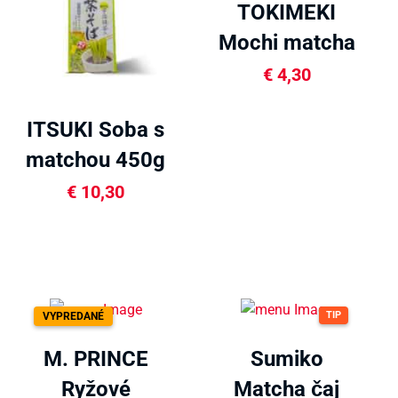
TOKIMEKI
Mochi matcha
120g
€
4,30
ITSUKI Soba s
matchou 450g
€
10,30
TIP
VYPREDANÉ
M. PRINCE
Sumiko
Ryžové
Matcha čaj