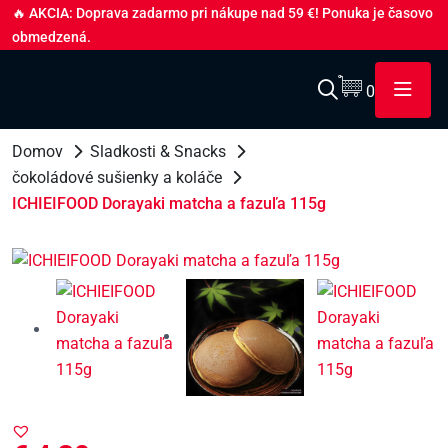
🔥 AKCIA: Doprava zadarmo pri nákupe nad 59 €! Ponuka je časovo
obmedzená.
0
Domov
Sladkosti & Snacks
čokoládové sušienky a koláče
ICHIEIFOOD Dorayaki matcha a fazuľa 115g