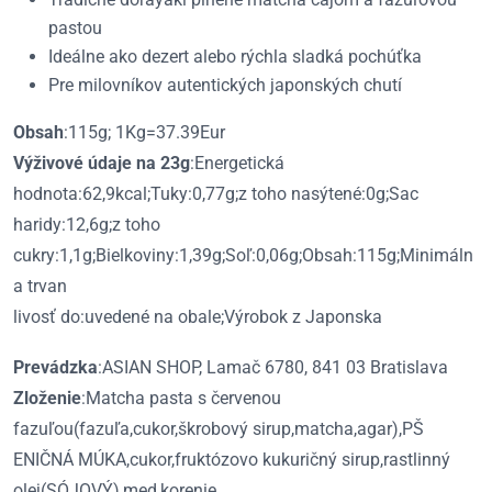
pastou
Ideálne ako dezert alebo rýchla sladká pochúťka
Pre milovníkov autentických japonských chutí
Obsah
:115g; 1Kg=37.39Eur
Výživové údaje na 23g
:Energetická
hodnota:62,9kcal;Tuky:0,77g;z toho nasýtené:0g;Sac
haridy:12,6g;z toho
cukry:1,1g;Bielkoviny:1,39g;Soľ:0,06g;Obsah:115g;Minimáln
a trvan
livosť do:uvedené na obale;Výrobok z Japonska
Prevádzka
:ASIAN SHOP, Lamač 6780, 841 03 Bratislava
Zloženie
:Matcha pasta s červenou
fazuľou(fazuľa,cukor,škrobový sirup,matcha,agar),PŠ
ENIČNÁ MÚKA,cukor,fruktózovo kukuričný sirup,rastlinný
olej(SÓJOVÝ),med,korenie