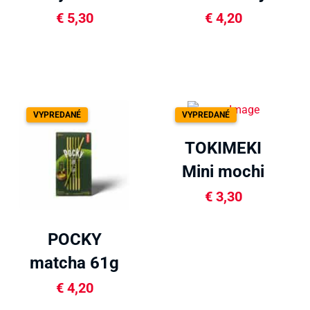
tyčinky s
30g
€
5,30
€
4,20
matchou 140g
VYPREDANÉ
VYPREDANÉ
TOKIMEKI
Mini mochi
matcha 80g
€
3,30
POCKY
matcha 61g
€
4,20