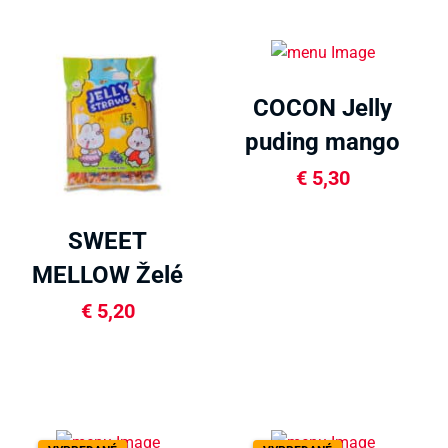
COCON Jelly
puding mango
480g
€
5,30
SWEET
MELLOW Želé
slamky 300g
€
5,20