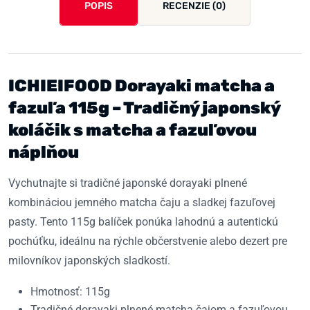
POPIS
RECENZIE (0)
ICHIEIFOOD Dorayaki matcha a
fazuľa 115g – Tradičný japonský
koláčik s matcha a fazuľovou
náplňou
Vychutnajte si tradičné japonské dorayaki plnené
kombináciou jemného matcha čaju a sladkej fazuľovej
pasty. Tento 115g balíček ponúka lahodnú a autentickú
pochúťku, ideálnu na rýchle občerstvenie alebo dezert pre
milovníkov japonských sladkostí.
Hmotnosť: 115g
Tradičné dorayaki plnené matcha čajom a fazuľovou