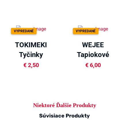
VYPREDANÉ
VYPREDANÉ
TOKIMEKI
WEJEE
Tyčinky
Tapiokové
matcha 40g
perly s
€
2,50
€
6,00
matchou 250g
Niektoré Ďalšie Produkty
Súvisiace Produkty