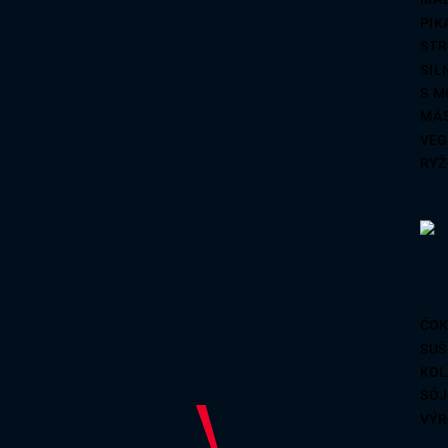
REZ
PIK
PŠE
STR
SIL
S M
MÄ
VEG
RYŽ
ČOK
SUŠ
KOL
SÓJ
VÝR
SUŠ