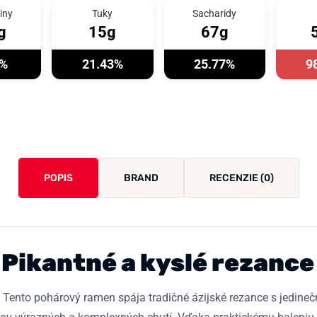
iny
Tuky
Sacharidy
g
15g
67g
4%
21.43%
25.77%
9
POPIS
BRAND
RECENZIE (0)
Pikantné a kyslé rezance
. Tento pohárový ramen spája tradičné ázijské rezance s jedine