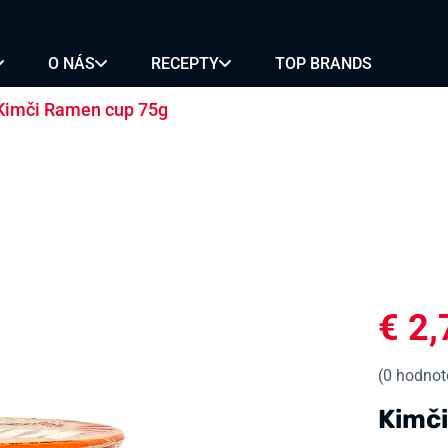
SKÉ RIASY
VÍNO NA
SKÉ PLODY
VARENIE
O NÁS
RECEPTY
TOP BRANDS
RÍKY
ZMES KORENIA A
SY
OCHUCOVADLÁ
Kimči Ramen cup 75g
É
REZANCE
MOCHI
ALKOHOL
ON
BUBBLE TEA
PIVO
BA
KLASICKÉ
SAKÉ
OVÉ
OVOCNÉ
SOJU
ANCE
MINI
VÍNO
NIČNÉ REZANCE
€
2,
(
0
hodnote
Kimč