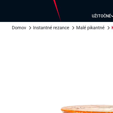
MOR
MOR
UŽITOČNÉ
CUK
ČIP
Domov
Instantné rezance
Malé pikantné
ŽEL
UD
SO
RYŽ
REZ
PŠE