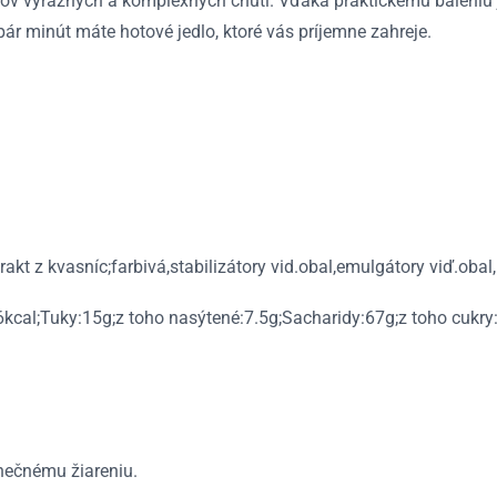
kov výrazných a komplexných chutí. Vďaka praktickému baleniu j
pár minút máte hotové jedlo, ktoré vás príjemne zahreje.
kt z kvasníc;farbivá,stabilizátory vid.obal,emulgátory viď.obal
cal;Tuky:15g;z toho nasýtené:7.5g;Sacharidy:67g;z toho cukry:4
nečnému žiareniu.