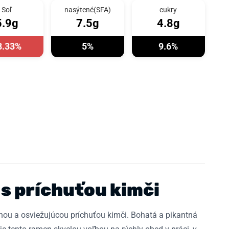
Soľ
nasýtené(SFA)
cukry
5.9g
7.5g
4.8g
8.33%
5%
9.6%
 s príchuťou kimči
čnou a osviežujúcou príchuťou kimči. Bohatá a pikantná