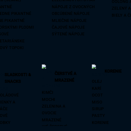
OOLONG 
ANCE
MINI
VÍNO
ANTNÉ
NÁPOJE Z OVOCNÝCH
ZELENÝ 
NIČNÉ REZANCE
EDNE PIKANTNÉ
OBĽÚBENÉ NÁPOJE
BIELY A 
NE PIKANTNÉ
MLIEČNE NÁPOJE
ORSKÝMI PLODMI
ČAJOVÉ NÁPOJE
SOVÉ
SÝTENÉ NÁPOJE
ETARIÁNSKE
OVÝ TOPOKI
KORENIE
ČERSTVÉ A
SLADKOSTI &
MRAZENÉ
SNACKS
OLEJ
KARÍ
KIMČI
OLÁDOVÉ
OCOT
MOCHI
IENKY A
MISO
ZELENINA A
ÁČE
SIRUP
OVOCIE
OVÉ
PASTY
MRAZENÉ
OBKY
KORENIE
INÉ ČERSTVÉ
ENÉ OVOCIE
PIKANTNÉ