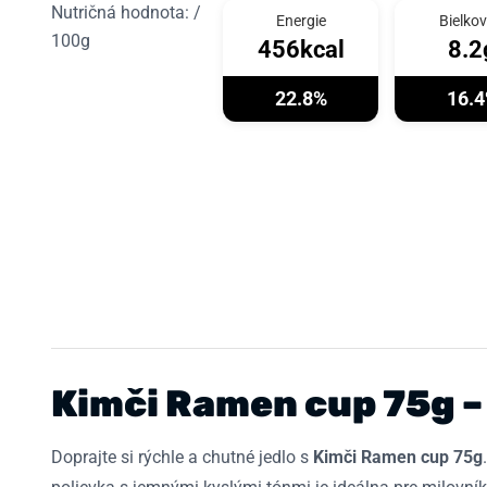
Nutričná hodnota: /
Energie
Bielkov
100g
456kcal
8.2
22.8%
16.
Kimči Ramen cup 75g – 
Doprajte si rýchle a chutné jedlo s
Kimči Ramen cup 75g