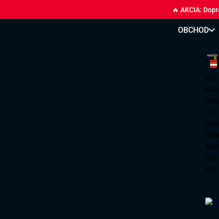
🔥 AKCIA: Dopr
OBCHOD
NEP
MÁL
PIK
STR
SIL
S M
MÄ
VEG
RYŽ