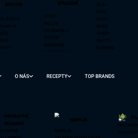
MRAZENÉ
SNACKS
OLEJ
KARÍ
KIMČI
OLÁDOVÉ
OCOT
MOCHI
IENKY A
MISO
ZELENINA A
ÁČE
SIRUP
OVOCIE
OVÉ
PASTY
MRAZENÉ
OBKY
KORENIE
INÉ ČERSTVÉ
ENÉ OVOCIE
PIKANTNÉ
SKÉ RIASY
VÍNO NA
SKÉ PLODY
VARENIE
O NÁS
RECEPTY
TOP BRANDS
RÍKY
ZMES KORENIA A
SY
OCHUCOVADLÁ
É
REZANCE
MOCHI
ALKOHOL
INSTANTNÉ
ČA
ON
BUBBLE TEA
PIVO
NÁPOJE
REZANCE
INSTANT
BA
KLASICKÉ
SAKÉ
IKANTNÉ
NÁPOJE
JASMÍNO
OVÉ
OVOCNÉ
SOJU
O (JEMNE)
ZELENINOVÝCH ŠTIAV