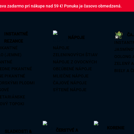
ava zadarmo pri nákupe nad 59 €! Ponuka je časovo obmedzená.
INSTANTNÉ
ČA
NÁPOJE
REZANCE
INSTANT
IKANTNÉ
NÁPOJE
JASMÍNO
O (JEMNE)
ZELENINOVÝCH ŠTIAV
OOLONG 
ANTNÉ
NÁPOJE Z OVOCNÝCH
ZELENÝ 
EDNE PIKANTNÉ
OBĽÚBENÉ NÁPOJE
BIELY A 
NE PIKANTNÉ
MLIEČNE NÁPOJE
ORSKÝMI PLODMI
ČAJOVÉ NÁPOJE
SOVÉ
SÝTENÉ NÁPOJE
ETARIÁNSKE
OVÝ TOPOKI
KORENIE
ČERSTVÉ A
SLADKOSTI &