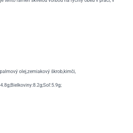
e tento ramen skvelou voľbou na rýchly obed v práci, v
,palmový olej,zemiakový škrob,kimči,
.8g;Bielkoviny:8.2g;Soľ:5.9g;