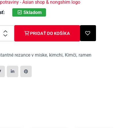
Skladom
sť:
PRIDAŤ DO KOŠÍKA
stantné rezance v miske
kimchi
Kimči
ramen