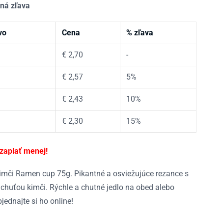
ná zľava
vo
Cena
% zľava
€
2,70
-
€
2,57
5%
€
2,43
10%
€
2,30
15%
 zaplať menej!
imči Ramen cup 75g. Pikantné a osviežujúce rezance s
 chuťou kimči. Rýchle a chutné jedlo na obed alebo
jednajte si ho online!