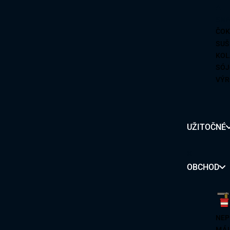
ČOK
SUŠ
KOL
SÓJ
VÝR
SUŠ
MOR
MOR
UŽITOČNÉ
CUK
ČIP
ŽEL
OBCHOD
UD
SO
NEP
RYŽ
MÁL