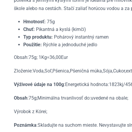
polievka s jemnými kyslými tónmi je ideálna pre milovní
škole alebo na cestách. Stačí zaliať horúcou vodou a za 
Hmotnosť:
75g
Chuť:
Pikantná a kyslá (kimči)
Typ produktu:
Pohárový instantný ramen
Použitie:
Rýchle a jednoduché jedlo
Obsah:75g; 1Kg=36,00Eur
Zloženie:Voda,Soľ,Pšenica,Pšeničná múka,Sója,Cukor,extra
Výživové údaje na 100g
:Energetická hodnota:1823kj/456k
Obsah
:75g;Minimálna trvanlivosť do:uvedené na obale;
Výrobok z Kórei;
Poznámka
:Skladujte na suchom mieste. Nevystavujte sl