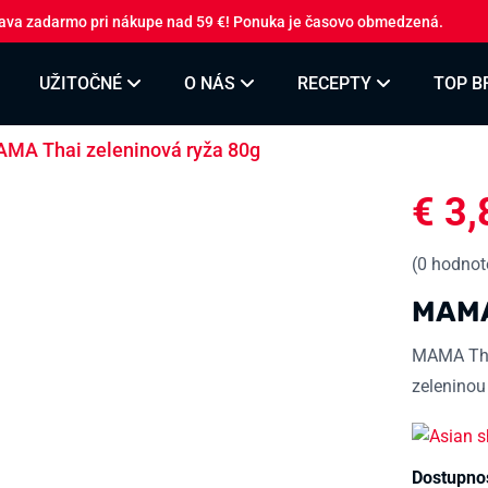
ava zadarmo pri nákupe nad 59 €! Ponuka je časovo obmedzená.
UŽITOČNÉ
O NÁS
RECEPTY
TOP B
MA Thai zeleninová ryža 80g
€
3,
(
0
hodnote
MAMA 
MAMA Thai
zeleninou
Dostupno