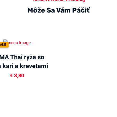
Môže Sa Vám Páčiť
ANÉ
A Thai ryža so
 kari a krevetami
80g
€
3,80