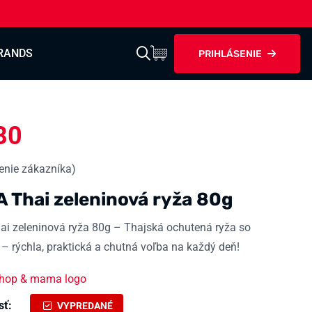
RANDS
PRIHLÁSENIE
80
nie zákazníka)
Thai zeleninová ryža 80g
 zeleninová ryža 80g – Thajská ochutená ryža so
 – rýchla, praktická a chutná voľba na každý deň!
sť:
VYPREDANÉ