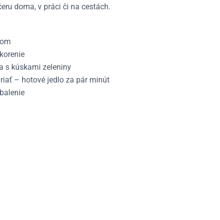
čeru doma, v práci či na cestách.
dom
korenie
a s kúskami zeleniny
riať – hotové jedlo za pár minút
 balenie