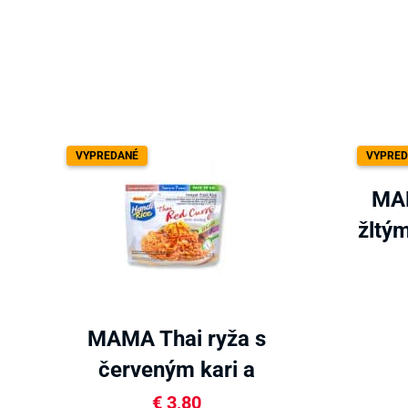
VYPREDANÉ
VYPRED
MAM
žltým
MAMA Thai ryža s
červeným kari a
krevetami 80g
€
3,80