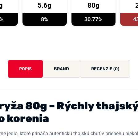
g
5.6g
80g
4%
8%
30.77%
4
POPIS
BRAND
RECENZIE (0)
ryža 80g – Rýchly thajsk
o korenia
utné jedlo, ktoré prináša autentickú thajskú chuť v priebehu niek