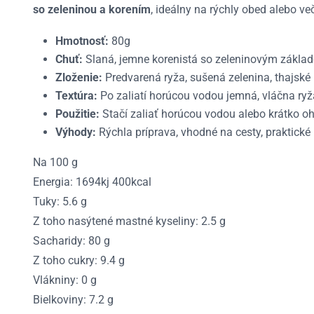
so zeleninou a korením
, ideálny na rýchly obed alebo ve
Hmotnosť:
80g
Chuť:
Slaná, jemne korenistá so zeleninovým zákla
Zloženie:
Predvarená ryža, sušená zelenina, thajské 
Textúra:
Po zaliatí horúcou vodou jemná, vláčna ryž
Použitie:
Stačí zaliať horúcou vodou alebo krátko oh
Výhody:
Rýchla príprava, vhodné na cesty, praktické
Na 100 g
Energia: 1694kj 400kcal
Tuky: 5.6 g
Z toho nasýtené mastné kyseliny: 2.5 g
Sacharidy: 80 g
Z toho cukry: 9.4 g
Vlákniny: 0 g
Bielkoviny: 7.2 g