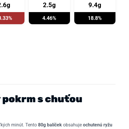
2.6g
2.5g
9.4g
3.33%
4.46%
18.8%
ý pokrm s chuťou
oľkých minút. Tento
80g balíček
obsahuje
ochutenú ryžu