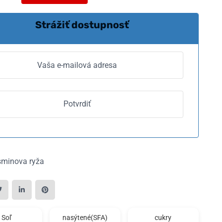
Strážiť dostupnosť
sminova ryža
Soľ
nasýtené(SFA)
cukry