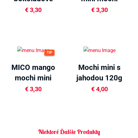
mini mochi
80g
€
3,30
€
3,30
80g
TIP
MICO mango
Mochi mini s
mochi mini
jahodou 120g
80g
€
3,30
€
4,00
Niektoré Ďalšie Produkty