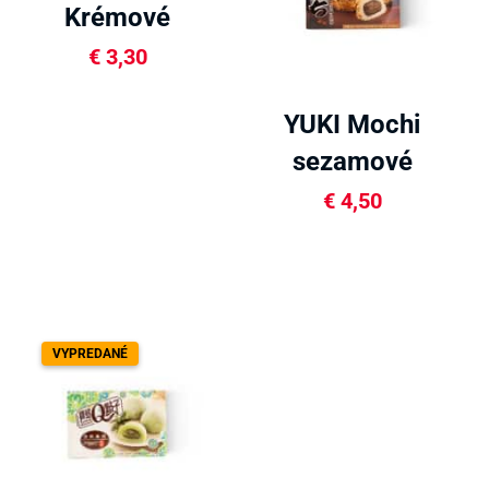
Krémové
mochi 80g
€
3,30
YUKI Mochi
sezamové
210g
€
4,50
VYPREDANÉ