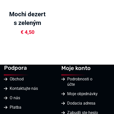
Mochi dezert
s zeleným
čajom 210g
€
4,50
Podpora
Moje konto
Obchod
Podrobnosti o
účte
Kontaktujte nás
Moje objednávky
O nás
Dodacia adresa
Platba
Zabudli ste heslo