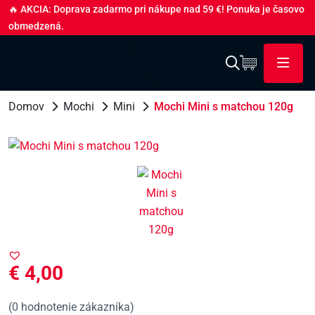
🔥 AKCIA: Doprava zadarmo pri nákupe nad 59 €! Ponuka je časovo
obmedzená.
Domov
Mochi
Mini
Mochi Mini s matchou 120g
€
4,00
(
0
hodnotenie zákazníka)