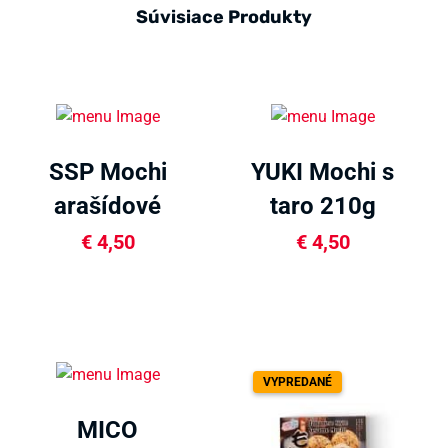
Súvisiace Produkty
SSP Mochi
YUKI Mochi s
arašídové
taro 210g
210g
€
4,50
€
4,50
VYPREDANÉ
MICO