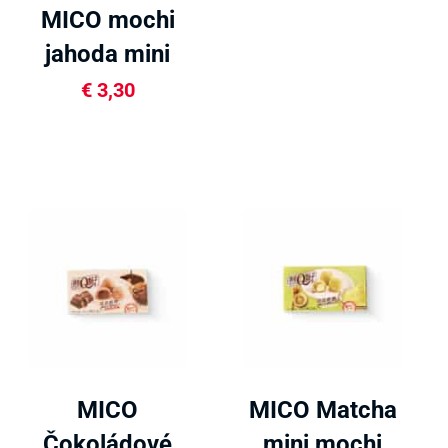
MICO mochi
jahoda mini
80g
€
3,30
MICO
MICO Matcha
Čokoládové
mini mochi