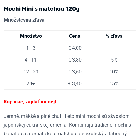
Mochi Mini s matchou 120g
Množstevná zľava
Množstvo
Cena
% zľava
1 - 3
€
4,00
-
4 - 11
€
3,80
5%
12 - 23
€
3,60
10%
24+
€
3,40
15%
Kup viac, zaplať menej!
Jemné, mäkké a plné chuti, tieto mini mochi sú skvostom
japonskej cukrárskej umenia. Kombinujú tradičné mochi s
bohatou a aromatickou matchou pre exotický a lahodný