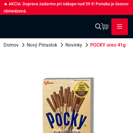
🔥 AKCIA: Doprava zadarmo pri nákupe nad 59 €! Ponuka je časovo
obmedzená.
Domov
Nový Prírastok
Novinky
POCKY oreo 41g