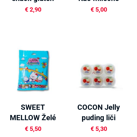
free 20g
bonbóny 79g
€
2,90
€
5,00
SWEET
COCON Jelly
MELLOW Želé
puding liči
v slamke 400g
480g
€
5,50
€
5,30