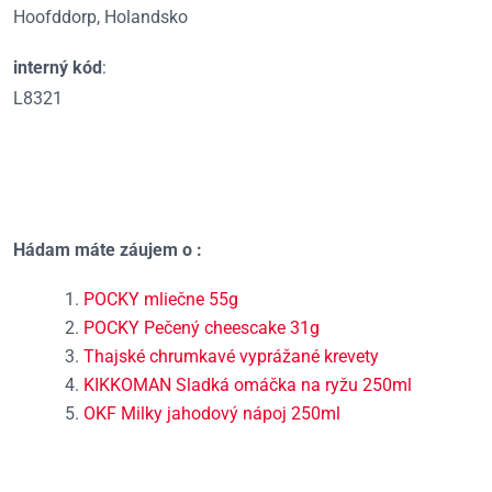
Hoofddorp, Holandsko
interný kód
:
L8321
Hádam máte záujem o :
POCKY mliečne 55g
POCKY Pečený cheescake 31g
Thajské chrumkavé vyprážané krevety
KIKKOMAN Sladká omáčka na ryžu 250ml
OKF Milky jahodový nápoj 250ml