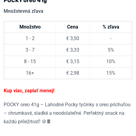
POCKY oreo 41g
Množstevná zľava
Množstvo
Cena
% zľava
1 - 2
€
3,50
-
3 - 7
€
3,33
5%
8 - 15
€
3,15
10%
16+
€
2,98
15%
Kup viac, zaplať menej!
POCKY oreo 41g – Lahodné Pocky tyčinky s oreo príchuťou
– chrumkavé, sladké a neodolateľné. Perfektný snack na
každú príležitosť! 🍪🍫