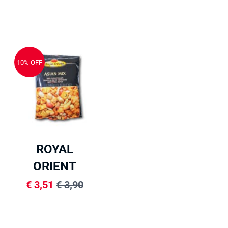
10% OFF
ROYAL
ORIENT
Ázijský mix
€
3,51
€
3,90
200g