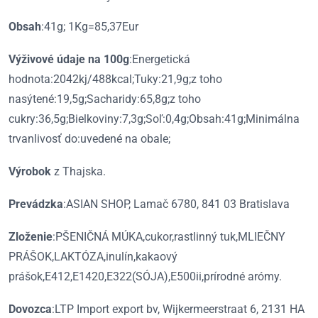
Obsah
:41g; 1Kg=85,37Eur
Výživové údaje na 100g
:Energetická
hodnota:2042kj/488kcal;Tuky:21,9g;z toho
nasýtené:19,5g;Sacharidy:65,8g;z toho
cukry:36,5g;Bielkoviny:7,3g;Soľ:0,4g;Obsah:41g;Minimálna
trvanlivosť do:uvedené na obale;
Výrobok
z Thajska.
Prevádzka
:ASIAN SHOP, Lamač 6780, 841 03 Bratislava
Zloženie
:PŠENIČNÁ MÚKA,cukor,rastlinný tuk,MLIEČNY
PRÁŠOK,LAKTÓZA,inulín,kakaový
prášok,E412,E1420,E322(SÓJA),E500ii,prírodné arómy.
Dovozca
:LTP Import export bv, Wijkermeerstraat 6, 2131 HA