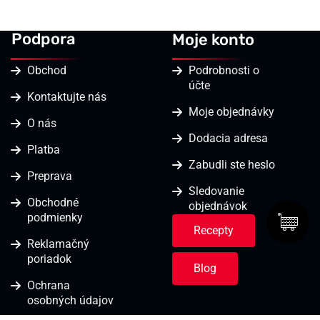
Podpora
Moje konto
Obchod
Podrobnosti o
účte
Kontaktujte nás
Moje objednávky
O nás
Dodacia adresa
Platba
Zabudli ste heslo
Preprava
Sledovanie
Obchodné
objednávok
podmienky
Recepty
Reklamačný
poriadok
Blog
Ochrana
osobných údajov