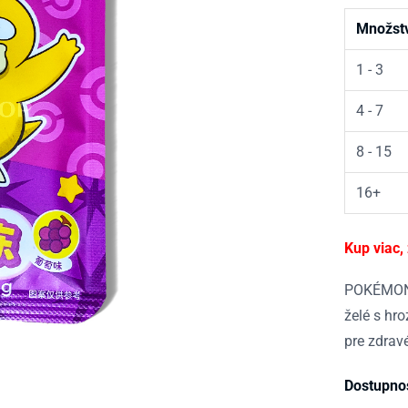
Množst
1 - 3
4 - 7
8 - 15
16+
Kup viac,
POKÉMON 
želé s hr
pre zdrav
Dostupno