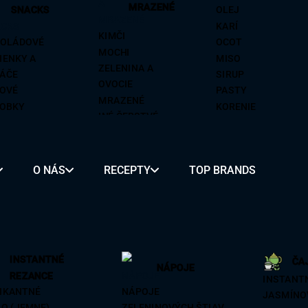
MRAZENÉ
SNACKS
OLEJ
KARÍ
KIMČI
OLÁDOVÉ
OCOT
MOCHI
IENKY A
MISO
ZELENINA A
ÁČE
SIRUP
OVOCIE
OVÉ
PASTY
MRAZENÉ
OBKY
KORENIE
INÉ ČERSTVÉ
ENÉ OVOCIE
PIKANTNÉ
SKÉ RIASY
VÍNO NA
SKÉ PLODY
VARENIE
O NÁS
RECEPTY
TOP BRANDS
RÍKY
ZMES KORENIA A
SY
OCHUCOVADLÁ
É
REZANCE
MOCHI
ALKOHOL
INSTANTNÉ
ČA
ON
BUBBLE TEA
PIVO
NÁPOJE
REZANCE
INSTANT
BA
KLASICKÉ
SAKÉ
IKANTNÉ
NÁPOJE
JASMÍNO
OVÉ
OVOCNÉ
SOJU
O (JEMNE)
ZELENINOVÝCH ŠTIAV