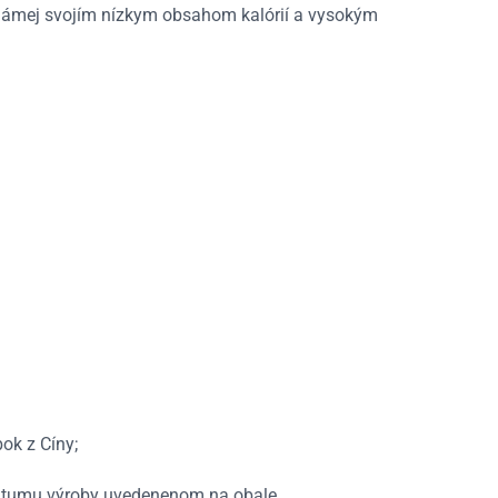
 známej svojím nízkym obsahom kalórií a vysokým
ok z Cíny;
datumu výroby uvedenenom na obale.