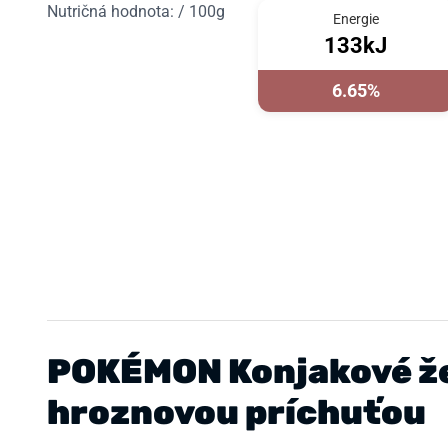
Nutričná hodnota: / 100g
Energie
133kJ
6.65%
POKÉMON Konjakové žel
hroznovou príchuťou