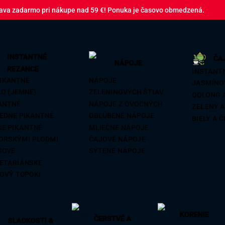
ava zadarmo pri nákupe nad 59 €! Ponuka je časovo obmedzená.
INSTANTNÉ
ČA
NÁPOJE
REZANCE
INSTANT
IKANTNÉ
NÁPOJE
JASMÍNO
O (JEMNE)
ZELENINOVÝCH ŠTIAV
OOLONG 
ANTNÉ
NÁPOJE Z OVOCNÝCH
ZELENÝ 
EDNE PIKANTNÉ
OBĽÚBENÉ NÁPOJE
BIELY A 
NE PIKANTNÉ
MLIEČNE NÁPOJE
ORSKÝMI PLODMI
ČAJOVÉ NÁPOJE
SOVÉ
SÝTENÉ NÁPOJE
ETARIÁNSKE
OVÝ TOPOKI
KORENIE
ČERSTVÉ A
SLADKOSTI &