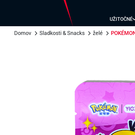
MOR
MOR
UŽITOČNÉ
CUK
ČIP
Domov
Sladkosti & Snacks
želé
POKÉMON 
ŽEL
UD
SO
RYŽ
REZ
PŠE