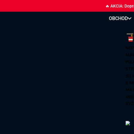
🔥 AKCIA: Dopr
OBCHOD
NEP
MÁL
PIK
STR
SIL
S M
MÄ
VEG
RYŽ