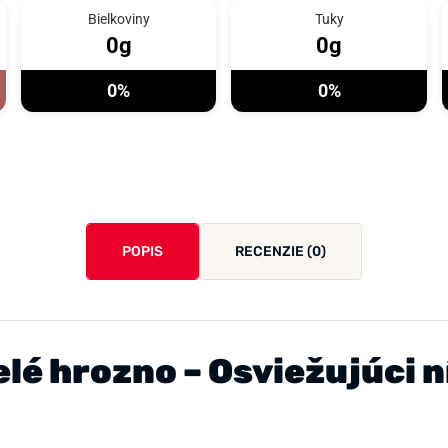
Bielkoviny
Tuky
0g
0g
0%
0%
POPIS
RECENZIE (0)
é hrozno – Osviežujúci n