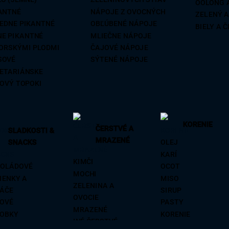
OOLONG 
ANCE
MINI
VÍNO
ANTNÉ
NÁPOJE Z OVOCNÝCH
ZELENÝ 
NIČNÉ REZANCE
EDNE PIKANTNÉ
OBĽÚBENÉ NÁPOJE
BIELY A 
NE PIKANTNÉ
MLIEČNE NÁPOJE
ORSKÝMI PLODMI
ČAJOVÉ NÁPOJE
SOVÉ
SÝTENÉ NÁPOJE
ETARIÁNSKE
OVÝ TOPOKI
KORENIE
ČERSTVÉ A
SLADKOSTI &
MRAZENÉ
SNACKS
OLEJ
KARÍ
KIMČI
OLÁDOVÉ
OCOT
MOCHI
IENKY A
MISO
ZELENINA A
ÁČE
SIRUP
OVOCIE
OVÉ
PASTY
MRAZENÉ
OBKY
KORENIE
INÉ ČERSTVÉ
ENÉ OVOCIE
PIKANTNÉ