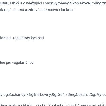
huťou
, ľahký a osviežujúci snack vyrobený z konjakovej múky,
 hľadajú chutnú a zdravú alternatívu sladkostí.
didlá, regulátory kyslosti
dné pre vegetariánov
y:0g,Sacharidy:7,8g;Bielkoviny:0g; Soľ: 73mg;Obsah: 25g: Výrob
chovávajte v chlade a suchu. Spot rebujte do 12 mesiacov od 