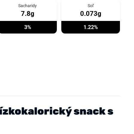
Sacharidy
Soľ
7.8g
0.073g
3%
1.22%
ízkokalorický snack s