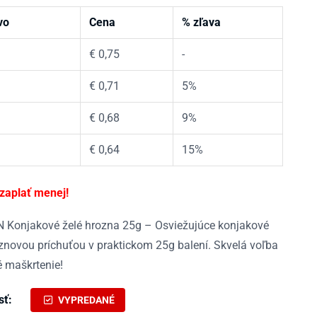
vo
Cena
% zľava
€
0,75
-
€
0,71
5%
€
0,68
9%
€
0,64
15%
 zaplať menej!
Konjakové želé hrozna 25g – Osviežujúce konjakové
oznovou príchuťou v praktickom 25g balení. Skvelá voľba
é maškrtenie!
sť:
VYPREDANÉ