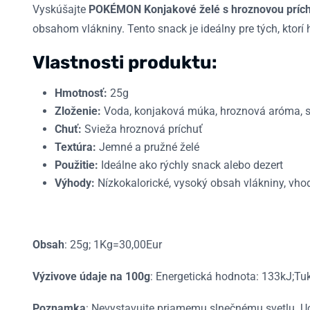
Vyskúšajte
POKÉMON Konjakové želé s hroznovou príc
obsahom vlákniny.
Tento snack je ideálny pre tých, ktorí
Vlastnosti produktu:
Hmotnosť:
25g
Zloženie:
Voda, konjaková múka, hroznová aróma, sla
Chuť:
Svieža hroznová príchuť
Textúra:
Jemné a pružné želé
Použitie:
Ideálne ako rýchly snack alebo dezert
Výhody:
Nízkokalorické, vysoký obsah vlákniny, vho
Obsah
: 25g; 1Kg=30,00Eur
Výzivove údaje na 100g
: Energetická hodnota: 133kJ;Tuk
Poznamka
: Nevystavujte priamemu slnečnému svetlu. U