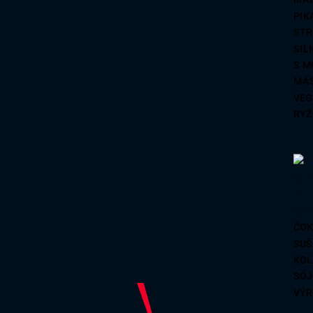
REZ
PIK
PŠE
STR
SIL
S M
MÄ
VEG
RYŽ
ČOK
SUŠ
KOL
SÓJ
VÝR
SUŠ