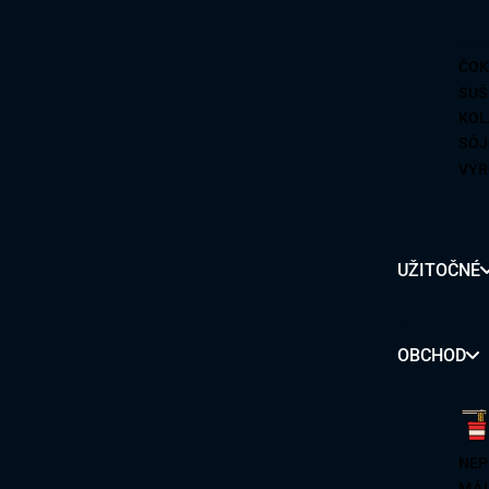
ČOK
SUŠ
KOL
SÓJ
VÝR
SUŠ
MOR
MOR
UŽITOČNÉ
CUK
ČIP
ŽEL
OBCHOD
UD
SO
NEP
RYŽ
MÁL