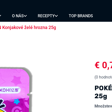
SKÉ RIASY
VÍNO NA
SKÉ PLODY
VARENIE
O NÁS
RECEPTY
TOP BRANDS
RÍKY
ZMES KORENIA A
SY
OCHUCOVADLÁ
Konjakové želé hrozna 25g
É
REZANCE
MOCHI
ALKOHOL
ON
BUBBLE TEA
PIVO
BA
KLASICKÉ
SAKÉ
€
0,
OVÉ
OVOCNÉ
SOJU
ANCE
MINI
VÍNO
NIČNÉ REZANCE
(
0
hodnote
POKÉ
25g
Množstev