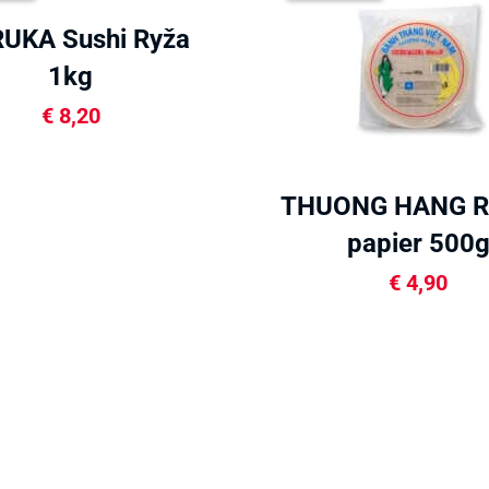
UKA Sushi Ryža
1kg
€
8,20
THUONG HANG R
papier 500
€
4,90