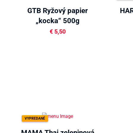
GTB Ryžový papier
HAR
„kocka“ 500g
€
5,50
VYPREDANÉ
MAMA Thai zeleninová