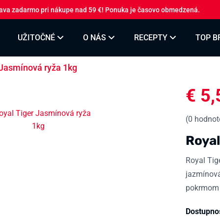
ava zadarmo pri nákupe nad 59 €! Ponuka je časovo obmedzená.
UŽITOČNÉ
O NÁS
RECEPTY
TOP B
 Jasmínová ryža 1kg
€
5,
(
0
hodnote
Royal
Royal Tig
jazmínová
pokrmom 
Dostupno