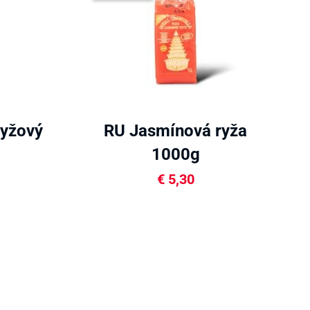
yžový
RU Jasmínová ryža
g
1000g
€
5,30