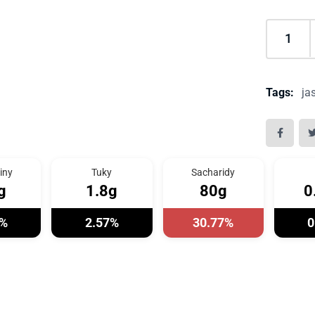
Tags:
ja
iny
Tuky
Sacharidy
g
1.8g
80g
0
2%
2.57%
30.77%
0