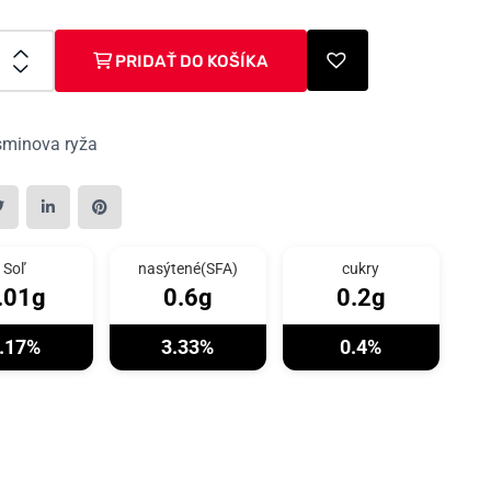
PRIDAŤ DO KOŠÍKA
sminova ryža
Soľ
nasýtené(SFA)
cukry
.01g
0.6g
0.2g
.17%
3.33%
0.4%