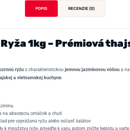
POPIS
RECENZIE (0)
 Ryža 1kg – Prémiová thaj
ozrnnú ryžu
s charakteristickou
jemnou jazmínovou vôňou
a na
hajskej a vietnamskej kuchyne
.
azmínu
a na absorpciu omáčok a chutí
lad pre vyprážanú ryžu alebo súčasť šalátov
y k množstvu ryže, priveďte k varu, potom znížte teplotu a varte