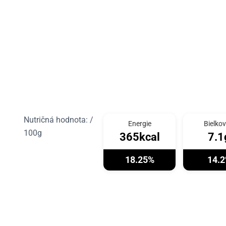
Nutričná hodnota: /
Energie
Bielkov
100g
365kcal
7.1
18.25%
14.