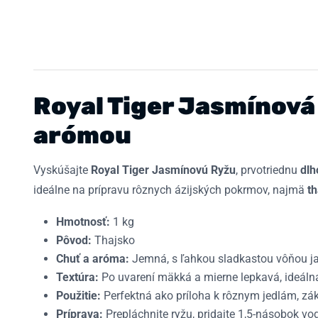
Royal Tiger Jasmínová
arómou
Vyskúšajte
Royal Tiger Jasmínovú Ryžu
, prvotriednu
dlh
ideálne na prípravu rôznych ázijských pokrmov, najmä
t
Hmotnosť:
1 kg
Pôvod:
Thajsko
Chuť a aróma:
Jemná, s ľahkou sladkastou vôňou j
Textúra:
Po uvarení mäkká a mierne lepkavá, ideáln
Použitie:
Perfektná ako príloha k rôznym jedlám, zák
Príprava:
Prepláchnite ryžu, pridajte 1,5-násobok vod