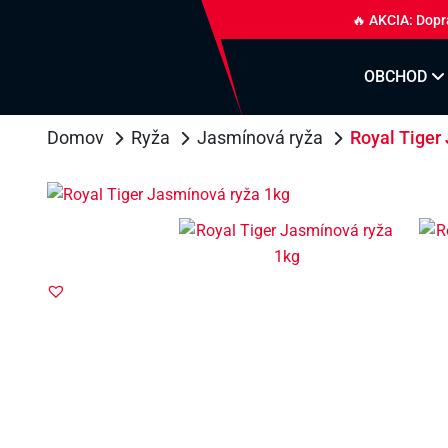
🔥 AKCIA: Dopr
OBCHOD
Domov
Ryža
Jasmínová ryža
Royal Tiger