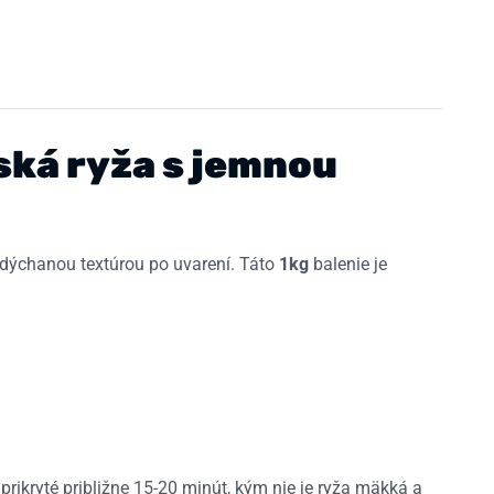
ská ryža s jemnou
dýchanou textúrou po uvarení. Táto
1kg
balenie je
 prikryté približne 15-20 minút, kým nie je ryža mäkká a