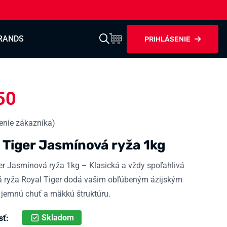
RANDS
PRIHLÁSENIE
50
nie zákazníka)
 Tiger Jasmínová ryža 1kg
er Jasmínová ryža 1kg – Klasická a vždy spoľahlivá
 ryža Royal Tiger dodá vašim obľúbeným ázijským
jemnú chuť a mäkkú štruktúru.
Skladom
sť: