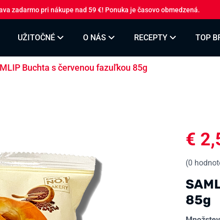
ava zadarmo pri nákupe nad 59 €! Ponuka je časovo obmedzená.
UŽITOČNÉ
O NÁS
RECEPTY
TOP B
MLIP Buchta s červenou fazuľkou 85g
€
2,
(
0
hodnote
SAML
85g
Množstev