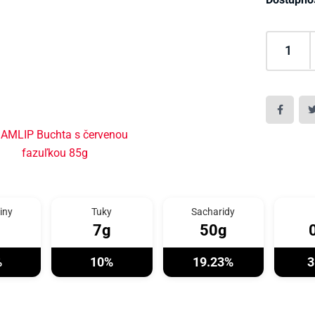
iny
Tuky
Sacharidy
7g
50g
%
10%
19.23%
3