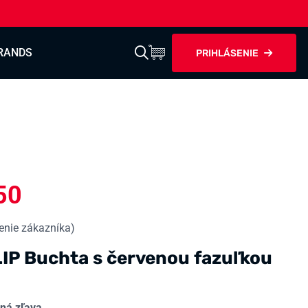
RANDS
PRIHLÁSENIE
50
nie zákazníka)
IP Buchta s červenou fazuľkou
ná zľava