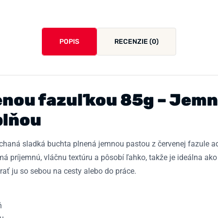
POPIS
RECENZIE (0)
nou fazuľkou 85g – Jemn
plňou
aná sladká buchta plnená jemnou pastou z červenej fazule adzu
á príjemnú, vláčnu textúru a pôsobí ľahko, takže je ideálna ako
rať ju so sebou na cesty alebo do práce.
ň