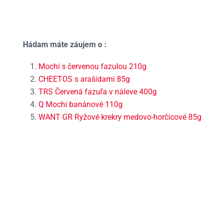
Hádam máte záujem o :
Mochi s červenou fazulou 210g
CHEETOS s arašídami 85g
TRS Červená fazuľa v náleve 400g
Q Mochi banánové 110g
WANT GR Ryžové krekry medovo-horčicové 85g