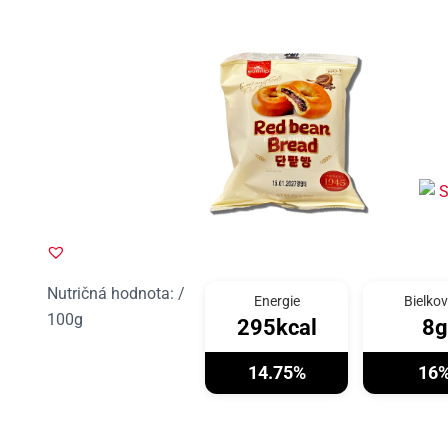
Nutričná hodnota: /
Energie
Bielkov
100g
295kcal
8g
14.75%
16