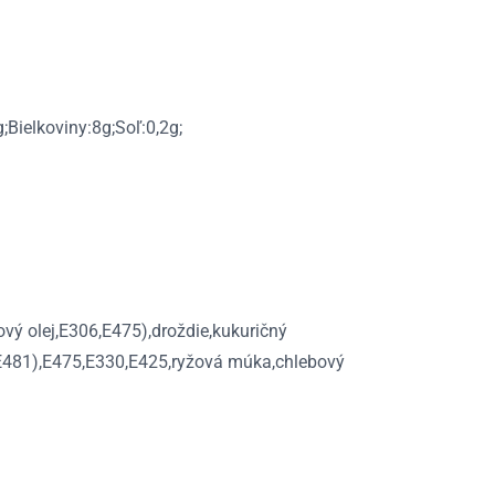
Bielkoviny:8g;Soľ:0,2g;
vý olej,E306,E475),droždie,kukuričný
,E481),E475,E330,E425,ryžová múka,chlebový