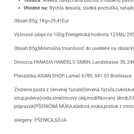
Textúra:
Mäkká, nadýchaná buchta s hladkou past
Vhodné na:
Rýchla desiata, sladká pochúťka, raňajk
Obsah:85g; 1Kg=29,41Eur
Výživové údaje na 100g:Energetická hodnota:1234kj/295k
Obsah:85g;Minimálna trvanlivosť do:uvedené na obale;Vý
Dovozca:PANASIA HANDELS GMBH, Landstrasse 38, 2464
Prevádzka:ASIAN SHOP, Lamač 6780, 841 03 Bratislava
Zloženie:pasta z červenej fazule(červená fazuľa,cukor,
sirup,poleva(voda,slnečnicový olej,modifikovaný škrob
prípravok(PŠENIČNÁ MÚKA,sladová múka,prášok z mors
alergény: PŠENICA,SÓJA.