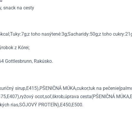
ou
y, snack na cesty
cal;Tuky:7g;z toho nasýtené:3g;Sacharidy:50g;z toho cukry:21g;
robok z Kórei;
 Gottlesbrunn, Rakúsko.
kukuričný sirup,E415),PŠENIČNÁ MÚKA,cukor,tuk na pečenie(palmo
,E475,E407),ryžový ocot,soľ,škrob,úprava cesta(PŠENIČNÁ MÚKA
kých rias,SÓJOVÝ PROTEÍN),E450,E500.