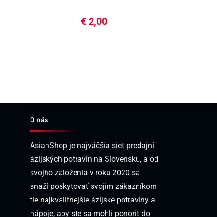
€
2,00
O nás
AsianShop je najväčšia sieť predajní
ázijských potravín na Slovensku, a od
svojho založenia v roku 2020 sa
snaží poskytovať svojim zákazníkom
tie najkvalitnejšie ázijské potraviny a
nápoje, aby ste sa mohli ponoriť do