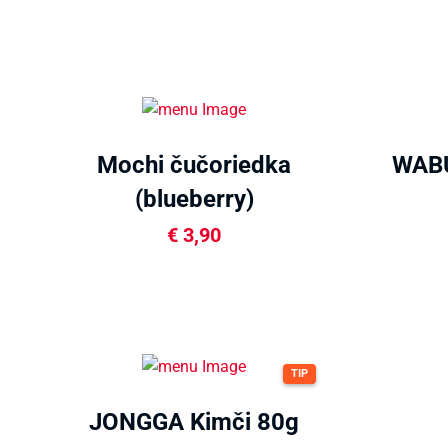
Mochi čučoriedka
WABU
(blueberry)
€
3,90
TIP
JONGGA Kimči 80g