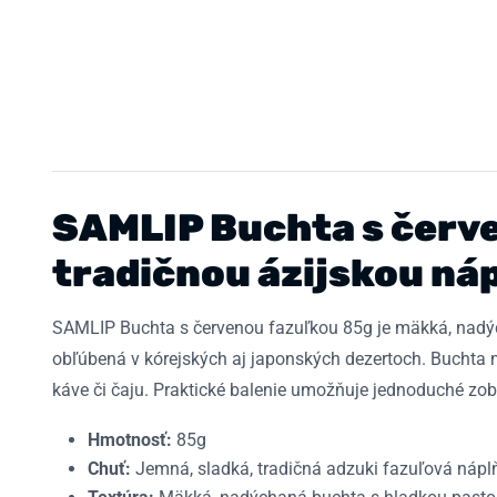
SAMLIP Buchta s červe
tradičnou ázijskou ná
SAMLIP Buchta s červenou fazuľkou 85g je mäkká, nadých
obľúbená v kórejských aj japonských dezertoch. Buchta m
káve či čaju. Praktické balenie umožňuje jednoduché zob
Hmotnosť:
85g
Chuť:
Jemná, sladká, tradičná adzuki fazuľová nápl