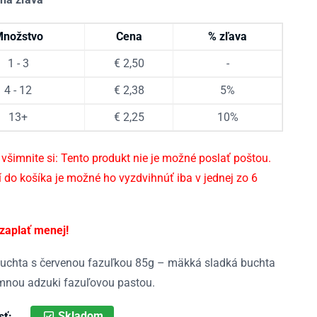
nožstvo
Cena
% zľava
1 - 3
€
2,50
-
4 - 12
€
2,38
5%
13+
€
2,25
10%
 všimnite si: Tento produkt nie je možné poslať poštou.
í do košíka je možné ho vyzdvihnúť iba v jednej zo 6
 zaplať menej!
uchta s červenou fazuľkou 85g – mäkká sladká buchta
mnou adzuki fazuľovou pastou.
Skladom
sť: