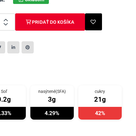
PRIDAŤ DO KOŠÍKA
Soľ
nasýtené(SFA)
cukry
0.2g
3g
21g
.33%
4.29%
42%