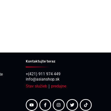
Kontaktujte teraz
+(421) 911 974 449
te
info@asianshop.sk
Stav služieb
｜
predajne