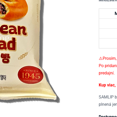
M
⚠️Prosím,
Po pridan
predajní.
Kup viac,
SAMLIP b
plnená je
Dostupno