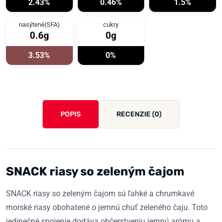
2.43%
0.46%
1.5%
nasýtené(SFA)
cukry
0.6g
0g
3.53%
0%
POPIS
RECENZIE (0)
SNACK riasy so zeleným čajom
SNACK riasy so zeleným čajom sú ľahké a chrumkavé
morské riasy obohatené o jemnú chuť zeleného čaju. Toto
jedinečné spojenie dodáva občerstveniu jemnú arómu a