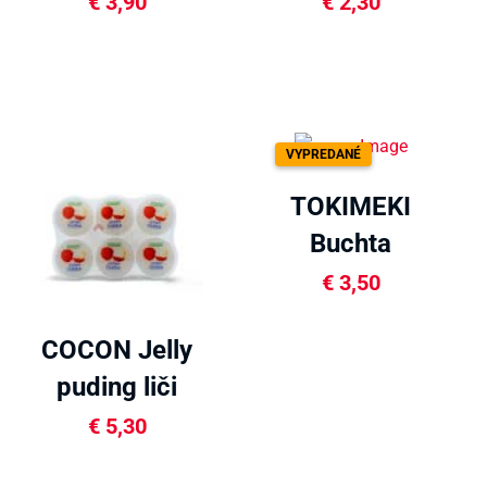
hrozno 153g
želé 66g
€
3,90
€
2,30
VYPREDANÉ
TOKIMEKI
Buchta
maslová s
€
3,50
čokoládou
COCON Jelly
70g
puding liči
480g
€
5,30