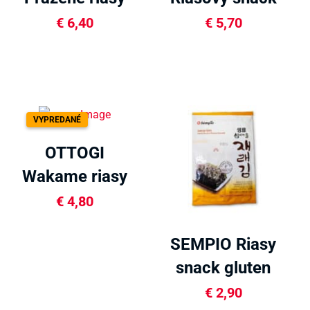
snack 18.4g
s čili balenie
€
6,40
€
5,70
12g
VYPREDANÉ
OTTOGI
Wakame riasy
50g
€
4,80
SEMPIO Riasy
snack gluten
free 20g
€
2,90