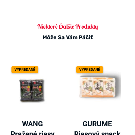
Niektoré Ďalšie Produkty
Môže Sa Vám Páčiť
VYPREDANÉ
VYPREDANÉ
WANG
GURUME
Pražené riasy
Riasový snack