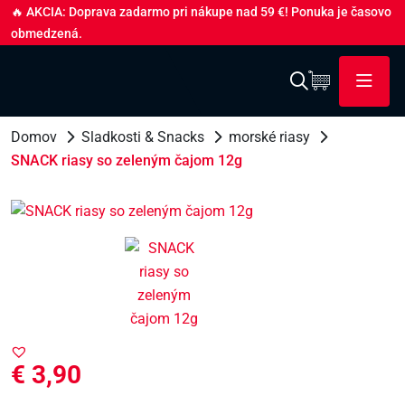
🔥 AKCIA: Doprava zadarmo pri nákupe nad 59 €! Ponuka je časovo
obmedzená.
Domov
Sladkosti & Snacks
morské riasy
SNACK riasy so zeleným čajom 12g
€
3,90