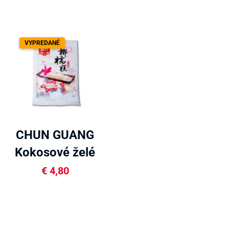
VYPREDANÉ
CHUN GUANG
Kokosové želé
200g
€
4,80