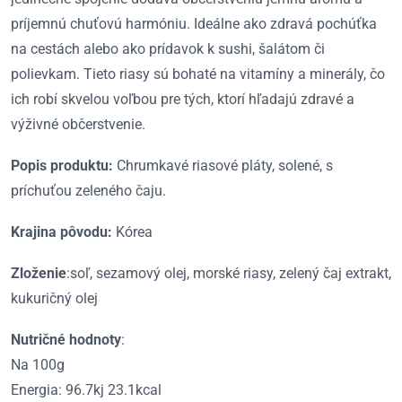
príjemnú chuťovú harmóniu. Ideálne ako zdravá pochúťka
na cestách alebo ako prídavok k sushi, šalátom či
polievkam. Tieto riasy sú bohaté na vitamíny a minerály, čo
ich robí skvelou voľbou pre tých, ktorí hľadajú zdravé a
výživné občerstvenie.
Popis produktu:
Chrumkavé riasové pláty, solené, s
príchuťou zeleného čaju.
Krajina pôvodu:
Kórea
Zloženie
:soľ, sezamový olej, morské riasy, zelený čaj extrakt,
kukuričný olej
Nutričné hodnoty
:
Na 100g
Energia: 96.7kj 23.1kcal