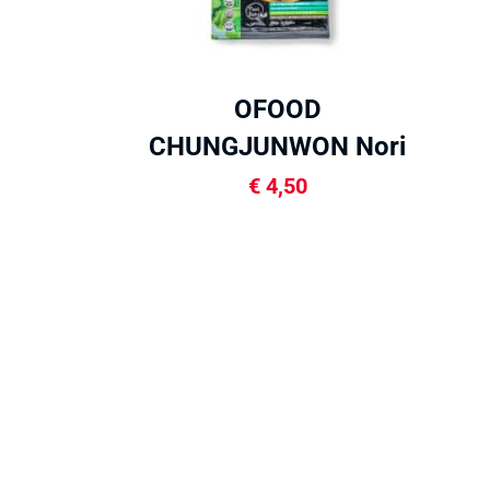
OFOOD
CHUNGJUNWON Nori
na sushi 20g
€
4,50