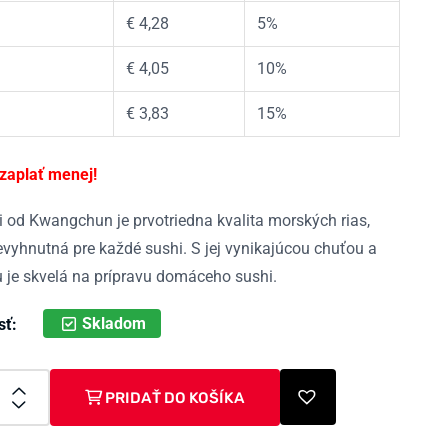
€
4,28
5%
€
4,05
10%
€
3,83
15%
 zaplať menej!
i od Kwangchun je prvotriedna kvalita morských rias,
nevyhnutná pre každé sushi. S jej vynikajúcou chuťou a
ou je skvelá na prípravu domáceho sushi.
Skladom
sť:
PRIDAŤ DO KOŠÍKA