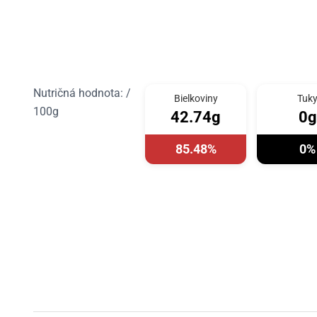
Nutričná hodnota: /
Bielkoviny
Tuk
100g
42.74g
0g
85.48%
0%