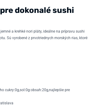
 pre dokonalé sushi
emné a krehké nori pláty, ideálne na prípravu sushi
otu. Sú vyrobené z prvotriednych morských rias, ktoré
ho cukry:0g,sol:0g:obsah:20g,najlepšie pre
atislava