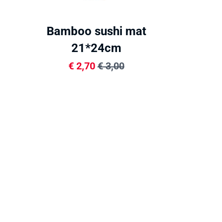
Bamboo sushi mat
21*24cm
€
2,70
€
3,00