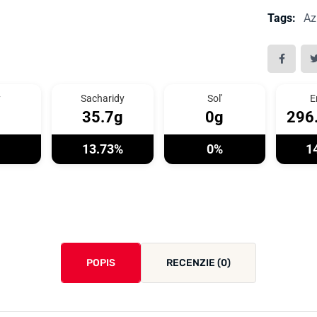
Tags:
Az
y
Sacharidy
Soľ
E
35.7g
0g
296
13.73%
0%
1
POPIS
RECENZIE (0)