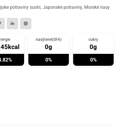
ijske potraviny sushi
Japonské potraviny
Morské riasy
nergie
nasýtené(SFA)
cukry
.45kcal
0g
0g
4.82%
0%
0%