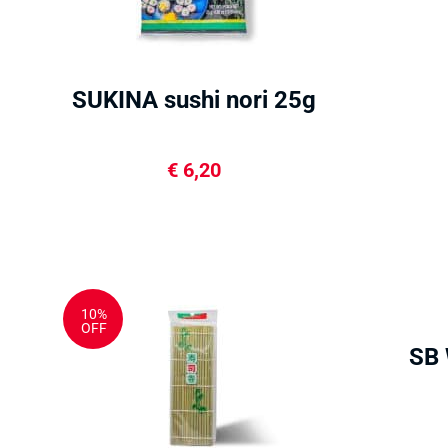
SUKINA sushi nori 25g
€
6,20
10%
OFF
SB 