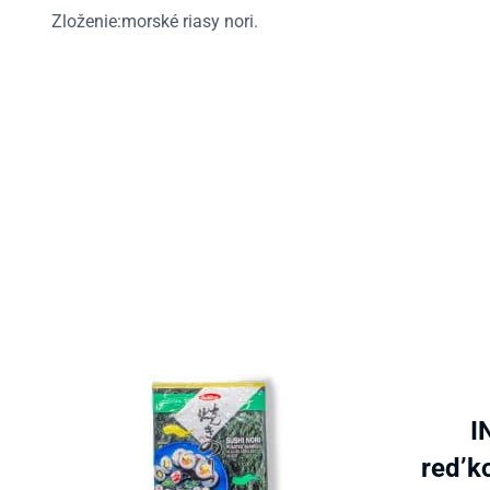
Zloženie:morské riasy nori.
I
red’k