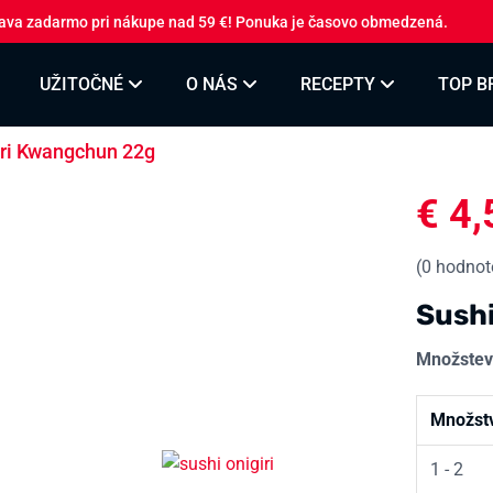
ava zadarmo pri nákupe nad 59 €! Ponuka je časovo obmedzená.
UŽITOČNÉ
O NÁS
RECEPTY
TOP B
ori Kwangchun 22g
€
4,
(
0
hodnote
Sush
Množstev
Množst
1 - 2