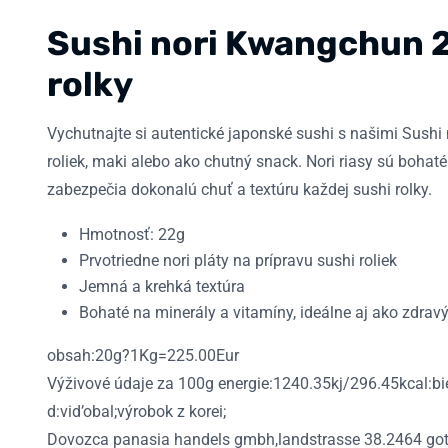
Sushi nori Kwangchun 22
rolky
Vychutnajte si autentické japonské sushi s našimi Sushi
roliek, maki alebo ako chutný snack. Nori riasy sú bohat
zabezpečia dokonalú chuť a textúru každej sushi rolky.
Hmotnosť: 22g
Prvotriedne nori pláty na prípravu sushi roliek
Jemná a krehká textúra
Bohaté na minerály a vitamíny, ideálne aj ako zdrav
obsah:20g?1Kg=225.00Eur
Výživové údaje za 100g energie:1240.35kj/296.45kcal:bie
d:vid’obal;výrobok z korei;
Dovozca panasia handels gmbh,landstrasse 38.2464 got