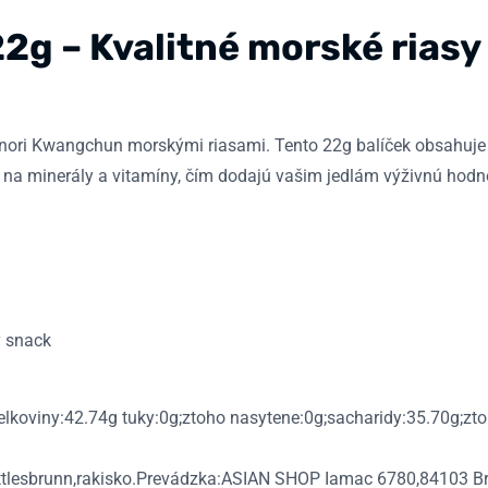
g – Kvalitné morské riasy
 nori Kwangchun morskými riasami. Tento 22g balíček obsahuje j
é na minerály a vitamíny, čím dodajú vašim jedlám výživnú hodn
ý snack
lkoviny:42.74g tuky:0g;ztoho nasytene:0g;sacharidy:35.70g;zto
tlesbrunn,rakisko.Prevádzka:ASIAN SHOP Iamac 6780,84103 Br