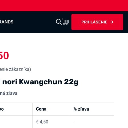
RANDS
PRIHLÁSENIE
50
nie zákazníka)
i nori Kwangchun 22g
ná zľava
vo
Cena
% zľava
€
4,50
-