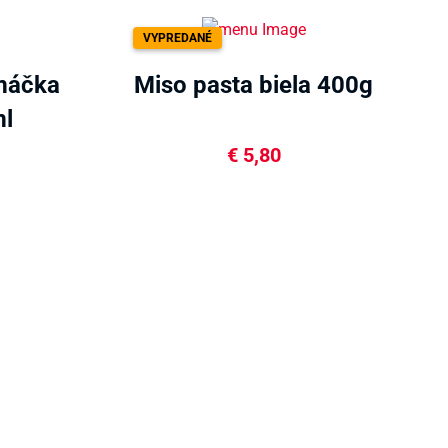
VYPREDANÉ
máčka
Miso pasta biela 400g
ml
€
5,80