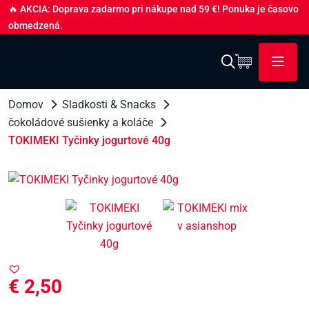
🔥 AKCIA: Doprava zadarmo pri nákupe nad 59 €! Ponuka je časovo
obmedzená.
Domov
Sladkosti & Snacks
čokoládové sušienky a koláče
TOKIMEKI Tyčinky jogurtové 40g
€
2,50