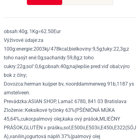
obsah:40g; 1Kg=62.50Eur
Výživové údaje:za
100g:energie:2003kj/478kcal;bielkoviny:9,5g;tuky:22,3g;z
toho nasýt ené:0g;sacharidy:59,8g;z toho
cukry:22g;sol‘:0,6g;obsah:40g;najlepšie pred:viď obal;výro
bok z číny;
Dovozca:herman kuijper bv, noorddammerweg 91b,1187 ys
amstelveen.
Prevádzka:ASIAN SHOP, Lamač 6780, 841 03 Bratislava
Zloženie::Keksíkové tyčinky 63%(PŠÉNIČNÁ MÚKA
45,64%,cukor,palmový olej,kaka ový prášok,MLIEČNY
PRÁŠOK,GLUTÉN v prášku,soľ,E500ii,E503ii,E450i,E322(SÓJ
A),vanilín,jogurtová náplň 37%(palmový olej