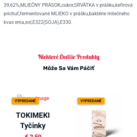
39,62%,MLIEČNY PRÁSOK,cukor,SRVÁTKA v prášku,kefírová
príchuť,fermentované MLIEKO v prášku,baktérie mliečneho
kvas enia,sol,E322(SOJA),E330.
Niektoré Ďalšie Produkty
Môže Sa Vám Páčiť
VYPREDANÉ
VYPREDANÉ
TOKIMEKI
Tyčinky
jahodové 40g
€
2,50