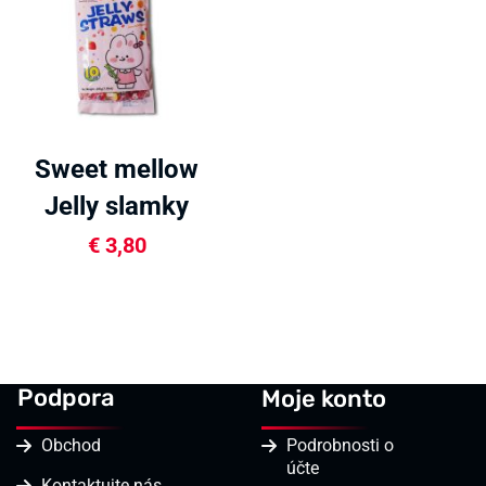
Sweet mellow
Jelly slamky
200g
€
3,80
Podpora
Moje konto
Obchod
Podrobnosti o
účte
Kontaktujte nás