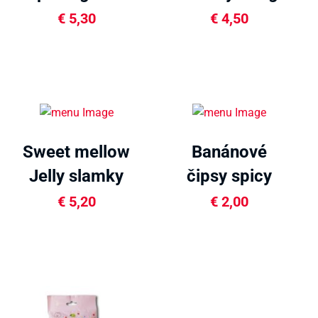
480g
€
5,30
€
4,50
Sweet mellow
Banánové
Jelly slamky
čipsy spicy
300g
80g
€
5,20
€
2,00