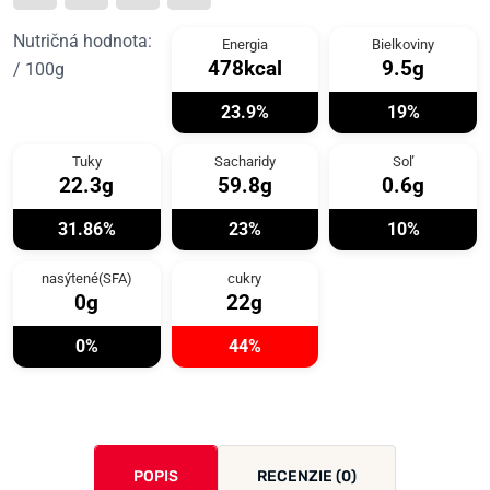
Nutričná hodnota:
Energia
Bielkoviny
478kcal
9.5g
/ 100g
23.9%
19%
Tuky
Sacharidy
Soľ
22.3g
59.8g
0.6g
31.86%
23%
10%
nasýtené(SFA)
cukry
0g
22g
0%
44%
POPIS
RECENZIE (0)