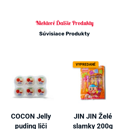
Niektoré Ďalšie Produkty
Súvisiace Produkty
VYPREDANÉ
COCON Jelly
JIN JIN Želé
puding liči
slamky 200g