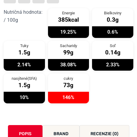
Nutričná hodnota:
Energie
Bielkoviny
385kcal
0.3g
/ 100g
19.25%
0.6%
Tuky
Sacharidy
Soľ
1.5g
99g
0.14g
2.14%
38.08%
2.33%
nasýtené(SFA)
cukry
1.5g
73g
10%
146%
POPIS
BRAND
RECENZIE (0)