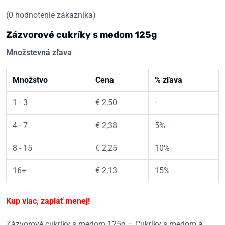
(
0
hodnotenie zákazníka)
Zázvorové cukríky s medom 125g
Množstevná zľava
Množstvo
Cena
% zľava
1 - 3
€
2,50
-
4 - 7
€
2,38
5%
8 - 15
€
2,25
10%
16+
€
2,13
15%
Kup viac, zaplať menej!
Zázvorové cukríky s medom 125g – Cukríky s medom a