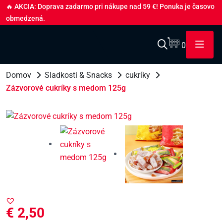
🔥 AKCIA: Doprava zadarmo pri nákupe nad 59 €! Ponuka je časovo
obmedzená.
0
Domov
Sladkosti & Snacks
cukríky
Zázvorové cukríky s medom 125g
€
2,50