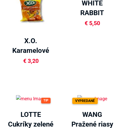
WHITE
RABBIT
Mliečne
€
5,50
bonbóny 180g
X.O.
Karamelové
bonbóny s
€
3,20
maslom 175g
TIP
VYPREDANÉ
LOTTE
WANG
Cukríky zelené
Pražené riasy