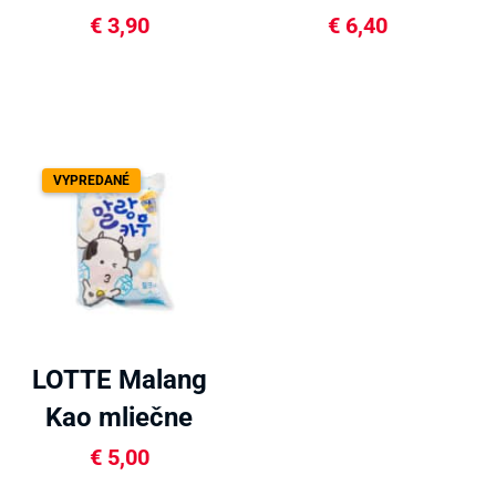
hrozno 153g
snack 18.4g
€
3,90
€
6,40
VYPREDANÉ
LOTTE Malang
Kao mliečne
bonbóny 79g
€
5,00