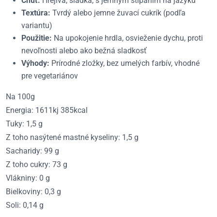
Chuť:
Hrejivá, sladká, s jemným štípaním na jazyku
Textúra:
Tvrdý alebo jemne žuvací cukrík (podľa
variantu)
Použitie:
Na upokojenie hrdla, osvieženie dychu, proti
nevoľnosti alebo ako bežná sladkosť
Výhody:
Prírodné zložky, bez umelých farbív, vhodné
pre vegetariánov
Na 100g
Energia: 1611kj 385kcal
Tuky: 1,5 g
Z toho nasýtené mastné kyseliny: 1,5 g
Sacharidy: 99 g
Z toho cukry: 73 g
Vlákniny: 0 g
Bielkoviny: 0,3 g
Soli: 0,14 g