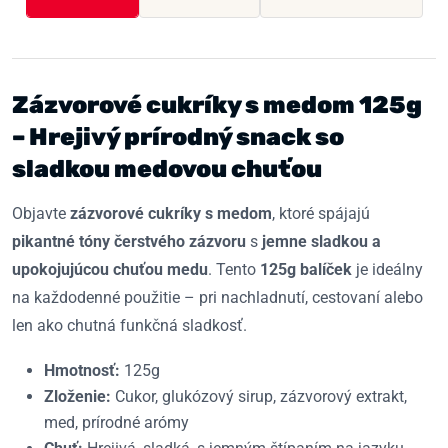
Zázvorové cukríky s medom 125g
– Hrejivý prírodný snack so
sladkou medovou chuťou
Objavte
zázvorové cukríky s medom
, ktoré spájajú
pikantné tóny čerstvého zázvoru
s
jemne sladkou a
upokojujúcou chuťou medu
. Tento
125g balíček
je ideálny
na každodenné použitie – pri nachladnutí, cestovaní alebo
len ako chutná funkčná sladkosť.
Hmotnosť:
125g
Zloženie:
Cukor, glukózový sirup, zázvorový extrakt,
med, prírodné arómy