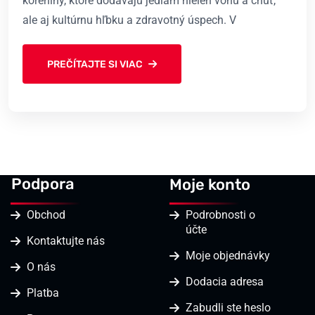
koreniny, ktoré dodávajú jedlám nielen vôňu a chuť,
ale aj kultúrnu hľbku a zdravotný úspech. V
PREČÍTAJTE SI VIAC
Podpora
Moje konto
Obchod
Podrobnosti o
účte
Kontaktujte nás
Moje objednávky
O nás
Dodacia adresa
Platba
Zabudli ste heslo