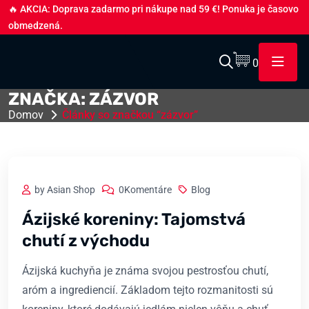
🔥 AKCIA: Doprava zadarmo pri nákupe nad 59 €! Ponuka je časovo
obmedzená.
0
ZNAČKA:
ZÁZVOR
Domov
Články so značkou “zázvor”
by Asian Shop
0Komentáre
Blog
Ázijské koreniny: Tajomstvá
chutí z východu
Ázijská kuchyňa je známa svojou pestrosťou chutí,
aróm a ingrediencií. Základom tejto rozmanitosti sú