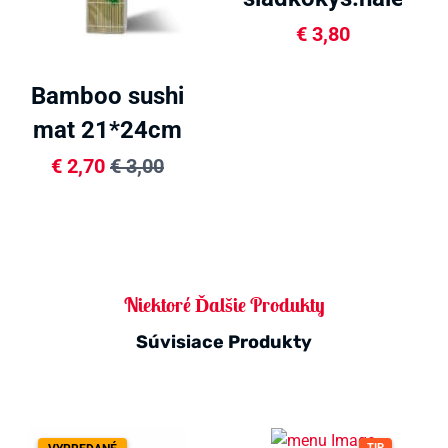
350g
€
3,80
Bamboo sushi
mat 21*24cm
€
2,70
€
3,00
Niektoré Ďalšie Produkty
Súvisiace Produkty
TIP