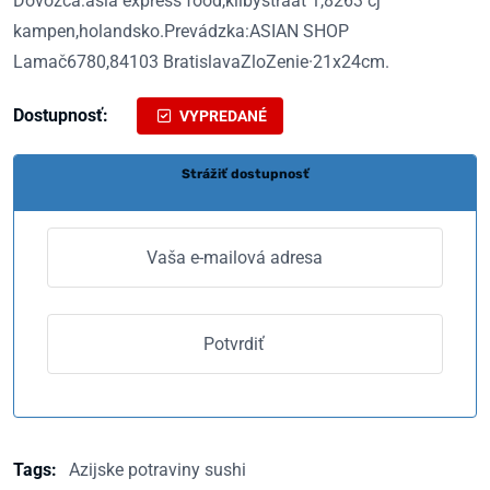
Dovozca:asia express food,kilbystraat 1,8263 cj
kampen,holandsko.Prevádzka:ASIAN SHOP
Lamač6780,84103 BratislavaZloZenie·21x24cm.
Dostupnosť:
VYPREDANÉ
Strážiť dostupnosť
Tags:
Azijske potraviny sushi