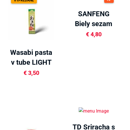
VYPREDANÉ
SANFENG
Biely sezam
pražený 130g
€
4,80
Wasabi pasta
v tube LIGHT
43g
€
3,50
TD Sriracha s