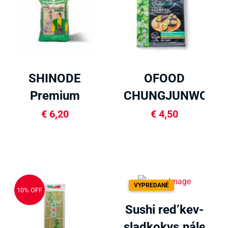
SHINODE
OFOOD
Premium
CHUNGJUNWON
Sushi Ryža
Nori na sushi
€
6,20
€
4,50
1kg
20g
VYPREDANÉ
10% OFF
Sushi red’kev-
sladkokys.nálev