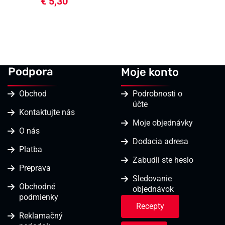
ryža 1000g
€
5,30
Podpora
Moje konto
Obchod
Podrobnosti o
účte
Kontaktujte nás
Moje objednávky
O nás
Dodacia adresa
Platba
Zabudli ste heslo
Preprava
Sledovanie
Obchodné
objednávok
podmienky
Recepty
Reklamačný