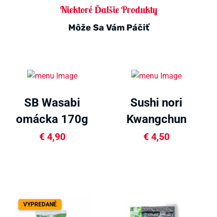
Niektoré Ďalšie Produkty
Môže Sa Vám Páčiť
SB Wasabi
Sushi nori
omácka 170g
Kwangchun
22g
€
4,90
€
4,50
VYPREDANÉ