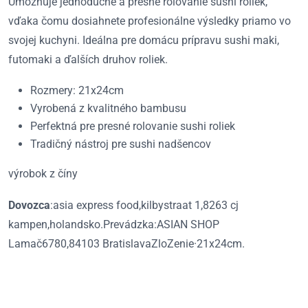
Umožňuje jednoduché a presné rolovanie sushi roliek,
vďaka čomu dosiahnete profesionálne výsledky priamo vo
svojej kuchyni. Ideálna pre domácu prípravu sushi maki,
futomaki a ďalších druhov roliek.
Rozmery: 21x24cm
Vyrobená z kvalitného bambusu
Perfektná pre presné rolovanie sushi roliek
Tradičný nástroj pre sushi nadšencov
výrobok z číny
Dovozca
:asia express food,kilbystraat 1,8263 cj
kampen,holandsko.Prevádzka:ASIAN SHOP
Lamač6780,84103 BratislavaZloZenie·21x24cm.