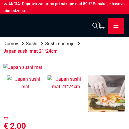
🔥 AKCIA: Doprava zadarmo pri nákupe nad 59 €! Ponuka je časovo
obmedzená.
Domov
Sushi
Sushi nástroje
Japan sushi mat 21*24cm
€
2,00