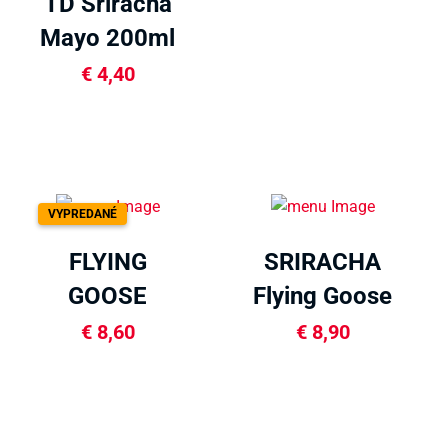
TD Sriracha
Mayo 200ml
€
4,40
VYPREDANÉ
FLYING
SRIRACHA
GOOSE
Flying Goose
Sriracha
super hot
€
8,60
€
8,90
455ml
455ml