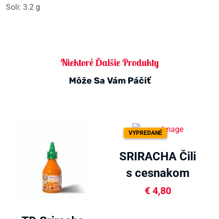
Soli: 3.2 g
Niektoré Ďalšie Produkty
Môže Sa Vám Páčiť
VYPREDANÉ
SRIRACHA Čili
s cesnakom
200ml
€
4,80