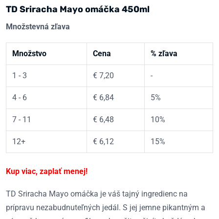
TD Sriracha Mayo omáčka 450ml
Množstevná zľava
Množstvo
Cena
% zľava
1 - 3
€
7,20
-
4 - 6
€
6,84
5%
7 - 11
€
6,48
10%
12+
€
6,12
15%
Kup viac, zaplať menej!
TD Sriracha Mayo omáčka je váš tajný ingredienc na
prípravu nezabudnuteľných jedál. S jej jemne pikantným a