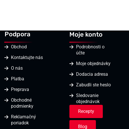
ENCONA
142ml
Podpora
Moje konto
Obchod
Podrobnosti o
účte
Kontaktujte nás
Moje objednávky
O nás
Dodacia adresa
Platba
Zabudli ste heslo
Preprava
Sledovanie
Obchodné
objednávok
podmienky
Recepty
Reklamačný
poriadok
Blog