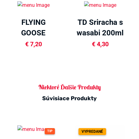
FLYING
TD Sriracha s
GOOSE
wasabi 200ml
Sriracha s
€
7,20
€
4,30
cesnakom
455ml
Niektoré Ďalšie Produkty
Súvisiace Produkty
TIP
VYPREDANÉ