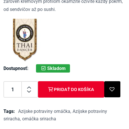
zároveň kremovým profilom okamžite oživíte každý pokrm,
od sendvičov až po sushi.
Skladom
Dostupnosť:
PRIDAŤ DO KOŠÍKA
Tags:
Azijske potraviny omáčka
Azijske potraviny
sriracha
omáčka sriracha