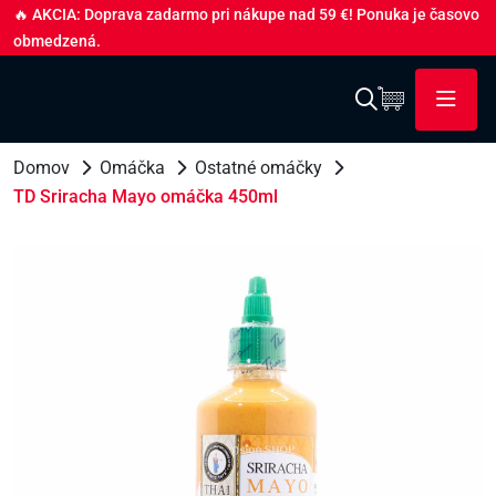
🔥 AKCIA: Doprava zadarmo pri nákupe nad 59 €! Ponuka je časovo
obmedzená.
Domov
Omáčka
Ostatné omáčky
TD Sriracha Mayo omáčka 450ml