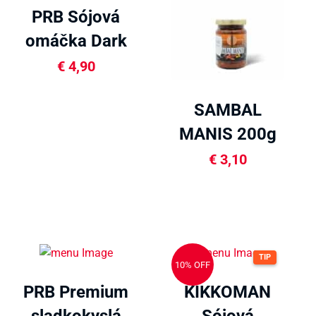
PRB Sójová
omáčka Dark
500ml
€
4,90
SAMBAL
MANIS 200g
€
3,10
TIP
10% OFF
PRB Premium
KIKKOMAN