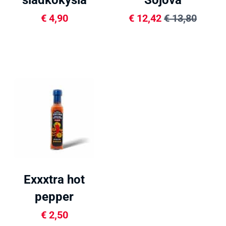
sladkokyslá
Sójová
omáčka
omáčka 1L
€
4,90
€
12,42
€
13,80
300ml
Exxxtra hot
pepper
Omáčka
€
2,50