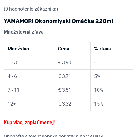
(
0
hodnotenie zákazníka)
YAMAMORI Okonomiyaki Omáčka 220ml
Množstevná zľava
Množstvo
Cena
% zľava
1 - 3
€
3,90
-
4 - 6
€
3,71
5%
7 - 11
€
3,51
10%
12+
€
3,32
15%
Kup viac, zaplať menej!
Obohaťte svoje japonské pokrmy s YAMAMORI