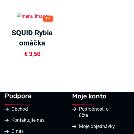
TIP
SQUID Rybia
omáčka
300ml
€
3,50
Podpora
Moje konto
Obchod
Podrobnosti o
účte
Kontaktujte nás
Moje objednávky
O nás