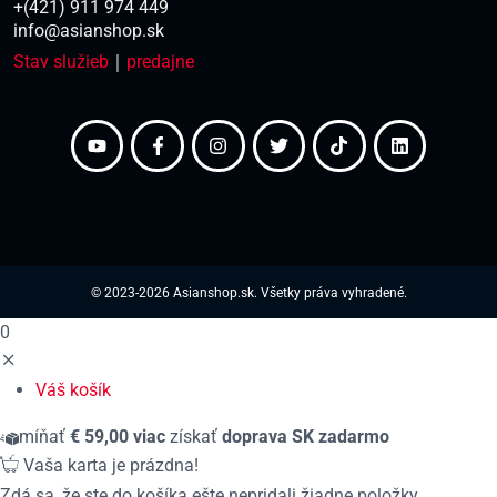
+(421) 911 974 449
info@asianshop.sk
Stav služieb
｜
predajne
© 2023-2026 Asianshop.sk. Všetky práva vyhradené.
0
Váš košík
míňať
€
59,00
viac
získať
doprava
SK
zadarmo
Vaša karta je prázdna!
Zdá sa, že ste do košíka ešte nepridali žiadne položky.