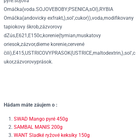
pyre.sójová
Omáčka(voda.SOJOVEBOBY;PSENICA,sOI),RYBIA
Omáčka(andovicky exfrakt,),sol‘,cukor)),voda,modifikovany
tapiokovy škrob,zázvorovy
dZús,E621,E150c,korenie(tymian,muskatovy
oriesok,zázvor,dieme korenie,cervené
čili),E415,USTRICOVYPRASOK(USTRICE,maltodextrin,),sol‘,c
ukor,zázvorovyprások.
Hádam máte záujem o :
SWAD Mango pyré 450g
SAMBAL MANIS 200g
WANT Sladké ryžové keksíky 150g