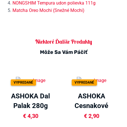
NONGSHIM Tempura udon polievka 111g
Matcha Oreo Mochi (Snežné Mochi)
Niektoré Ďalšie Produkty
Môže Sa Vám Páčiť
VYPREDANÉ
VYPREDANÉ
ASHOKA Dal
ASHOKA
Palak 280g
Cesnakové
chutney 190g
€
4,30
€
2,90