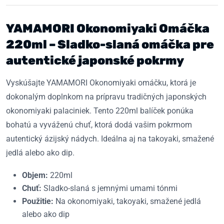
YAMAMORI Okonomiyaki Omáčka
220ml – Sladko-slaná omáčka pre
autentické japonské pokrmy
Vyskúšajte YAMAMORI Okonomiyaki omáčku, ktorá je
dokonalým doplnkom na prípravu tradičných japonských
okonomiyaki palaciniek. Tento 220ml balíček ponúka
bohatú a vyváženú chuť, ktorá dodá vašim pokrmom
autentický ázijský nádych. Ideálna aj na takoyaki, smažené
jedlá alebo ako dip.
Objem:
220ml
Chuť:
Sladko-slaná s jemnými umami tónmi
Použitie:
Na okonomiyaki, takoyaki, smažené jedlá
alebo ako dip