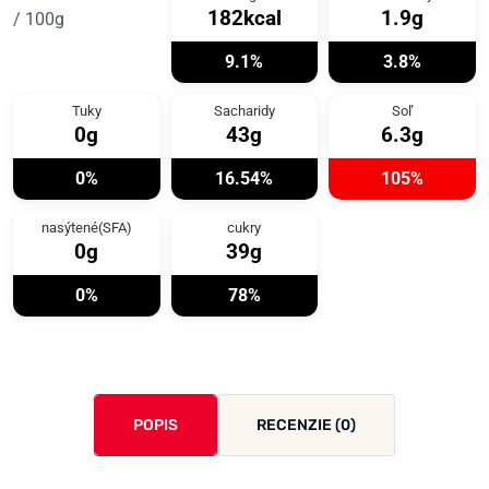
182kcal
1.9g
/ 100g
9.1%
3.8%
Tuky
Sacharidy
Soľ
0g
43g
6.3g
0%
16.54%
105%
nasýtené(SFA)
cukry
0g
39g
0%
78%
POPIS
RECENZIE (0)