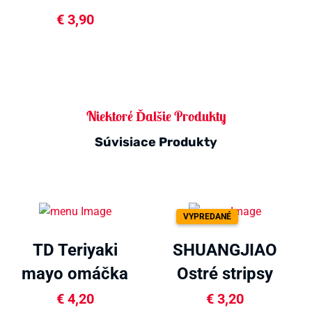
polievka bowl
€
3,90
107g
Niektoré Ďalšie Produkty
Súvisiace Produkty
VYPREDANÉ
TD Teriyaki
SHUANGJIAO
mayo omáčka
Ostré stripsy
200ml
(latiao) 208g
€
4,20
€
3,20