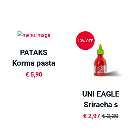
10% OFF
PATAKS
Korma pasta
290g
€
5,90
UNI EAGLE
Sriracha s
citrónovou trá
€
2,97
€
3,30
200ml