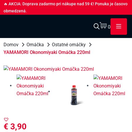
🔥 AKCIA: Doprava zadarmo pri nákupe nad 59 €! Ponuka je časovo
obmedzená.
0
Domov
Omáčka
Ostatné omáčky
YAMAMORI Okonomiyaki Omáčka 220ml
€
3,90