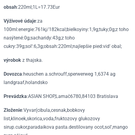
obsah
:220ml;1L=17.73Eur
Výživové údaje
:za
100ml:energie:761kj/182kcal;bielkoyiny:1,9g;tuky;0g;z toho
nasýtené:0g;sacharidy:43g;z toho
cukry:39g;sol‘:6,3g;obsah:220ml;najlepšie pied:vid‘ obal;
výrobok
z thajska.
Dovozca
:heuschen a.schrouff,sperwerweg 1,6374 ag
landgraaf,holandsko
Prevádzka
:ASIAN SHOP,Lamač6780,84103 Bratislava
Zloženie
:Vyvar(cibula,cesnak,bobkovy
list,klinoek,skorica,voda,fruktozovy glukozovy
sirup.cukor,paradaikova pasta.destilovany ocot,sol‘,mango