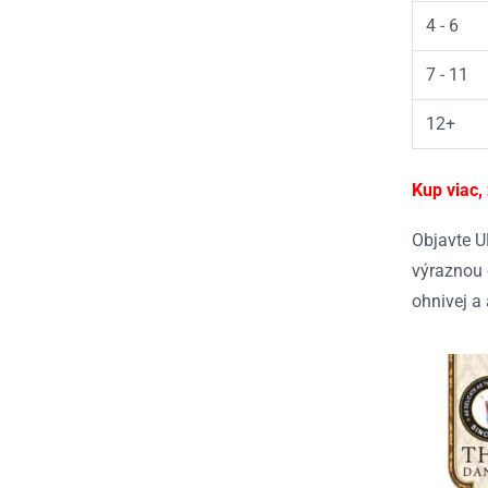
4 - 6
7 - 11
12+
Kup viac,
Objavte U
výraznou 
ohnivej a 