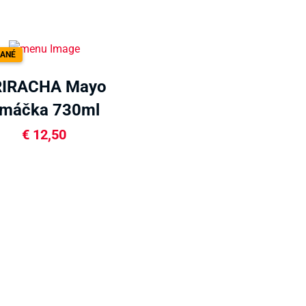
ANÉ
RIRACHA Mayo
máčka 730ml
€
12,50