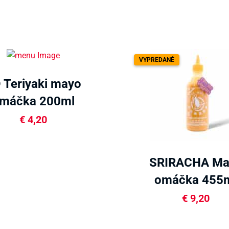
VYPREDANÉ
 Teriyaki mayo
máčka 200ml
€
4,20
SRIRACHA Ma
omáčka 455
€
9,20