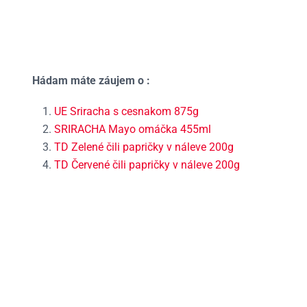
Hádam máte záujem o :
UE Sriracha s cesnakom 875g
SRIRACHA Mayo omáčka 455ml
TD Zelené čili papričky v náleve 200g
TD Červené čili papričky v náleve 200g