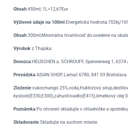
Obsah
:450ml; 1L=12,67Eur
Výživové údaje na 100ml
:Energetická hodnota:702kj/165
Obsah
:300ml;Minimálna trvanlivosť do:uvedené na obale
Výrobok
z Thajska.
Dovozca
:HEUSCHEN a. SCHROUFF, Sperwerweg 1, 6374 
Prevádzka
:ASIAN SHOP, Lamač 6780, 841 03 Bratislava
Zloženie
:cukor,mango 25%,voda,fruktózový sirup,destilov
kyslosti(E330,E300),zahusťovadlo(E415),limetkový olej 
Poznámka
:Po otvorení skladujte v chladničke a spotrebu
Skladovanie
:Skladujte na suchom mieste.