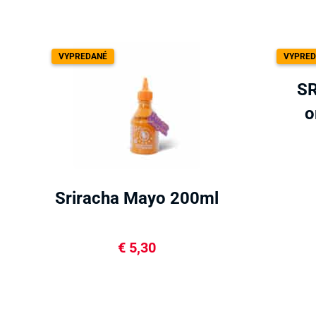
VYPREDANÉ
VYPRED
S
o
Sriracha Mayo 200ml
€
5,30