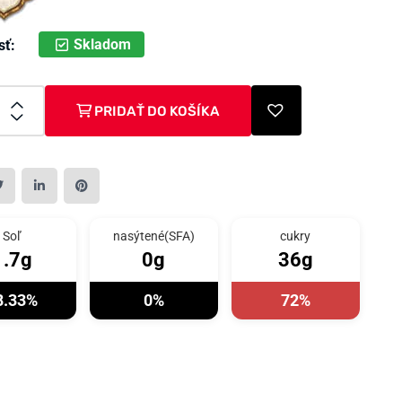
Skladom
sť:
PRIDAŤ DO KOŠÍKA
Soľ
nasýtené(SFA)
cukry
1.7g
0g
36g
8.33%
0%
72%