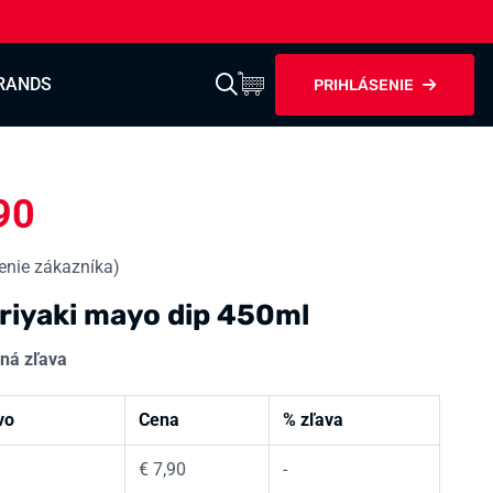
RANDS
PRIHLÁSENIE
90
nie zákazníka)
riyaki mayo dip 450ml
ná zľava
vo
Cena
% zľava
€
7,90
-