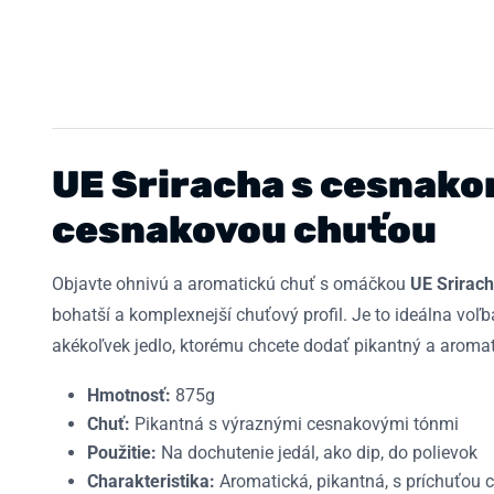
UE Sriracha s cesnako
cesnakovou chuťou
Objavte ohnivú a aromatickú chuť s omáčkou
UE Srirac
bohatší a komplexnejší chuťový profil. Je to ideálna voľ
akékoľvek jedlo, ktorému chcete dodať pikantný a aroma
Hmotnosť:
875g
Chuť:
Pikantná s výraznými cesnakovými tónmi
Použitie:
Na dochutenie jedál, ako dip, do polievok
Charakteristika:
Aromatická, pikantná, s príchuťou 