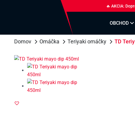
🔥 AKCIA: Dopr
OBCHOD
Domov
Omáčka
Teriyaki omáčky
TD Teri