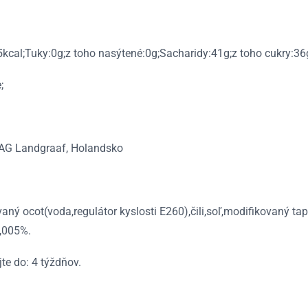
kcal;Tuky:0g;z toho nasýtené:0g;Sacharidy:41g;z toho cukry:36g
;
AG Landgraaf, Holandsko
aný ocot(voda,regulátor kyslosti E260),čili,soľ,modifikovaný tap
0,005%.
jte do: 4 týždňov.