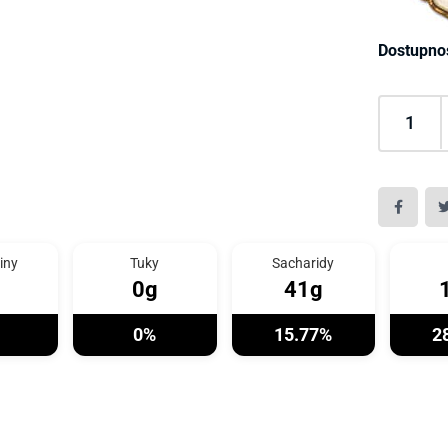
Dostupno
iny
Tuky
Sacharidy
0g
41g
0%
15.77%
2