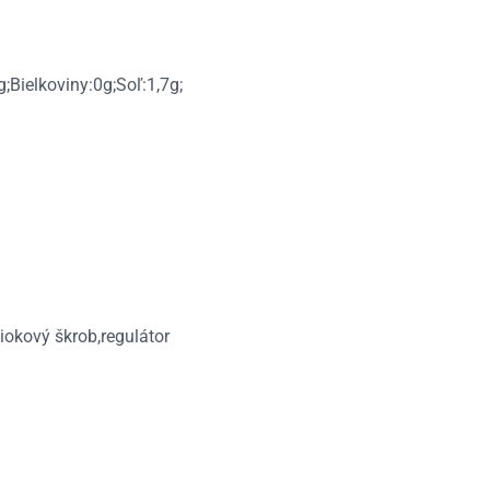
;Bielkoviny:0g;Soľ:1,7g;
iokový škrob,regulátor