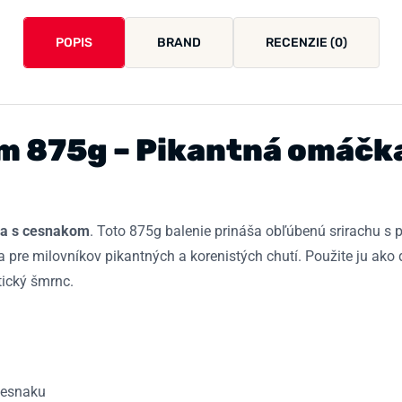
POPIS
BRAND
RECENZIE (0)
m 875g – Pikantná omáčk
ha s cesnakom
. Toto 875g balenie prináša obľúbenú srirachu s
ba pre milovníkov pikantných a korenistých chutí. Použite ju ako
tický šmrnc.
cesnaku