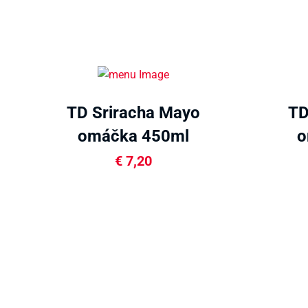
TD Sriracha Mayo
TD
omáčka 450ml
o
€
7,20