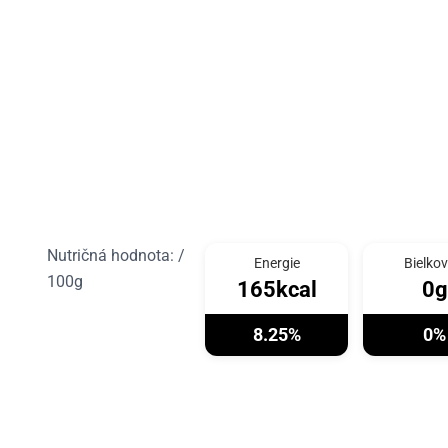
Nutričná hodnota: /
Energie
Bielkov
100g
165kcal
0g
8.25%
0%