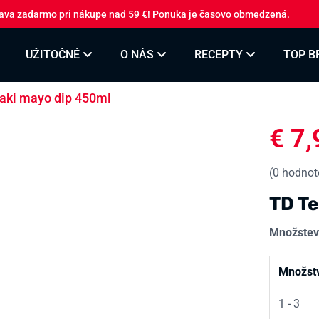
ava zadarmo pri nákupe nad 59 €! Ponuka je časovo obmedzená.
UŽITOČNÉ
O NÁS
RECEPTY
TOP B
yaki mayo dip 450ml
€
7,
(
0
hodnote
TD Te
Množstev
Množst
1 - 3