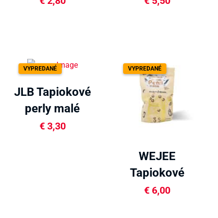
€
2,80
€
5,50
VYPREDANÉ
VYPREDANÉ
JLB Tapiokové
perly malé
400g
€
3,30
WEJEE
Tapiokové
perly s
€
6,00
čiernym