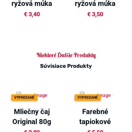
ryžová múka
ryžová múka
400g
400g
€
3,40
€
3,50
Niektoré Ďalšie Produkty
Súvisiace Produkty
VYPREDANÉ
VYPREDANÉ
Mliečny čaj
Farebné
Original 80g
tapiokové
guľôčky 250g