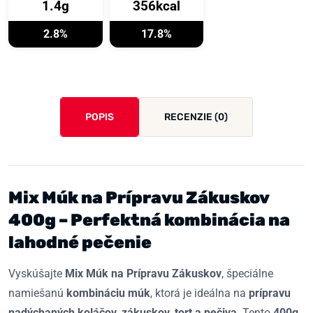
1.4g
356kcal
2.8%
17.8%
POPIS
RECENZIE (0)
Mix Múk na Prípravu Zákuskov
400g – Perfektná kombinácia na
lahodné pečenie
Vyskúšajte
Mix Múk na Prípravu Zákuskov
, špeciálne
namiešanú
kombináciu múk
, ktorá je ideálna na
prípravu
nadýchaných koláčov, zákuskov, tort a pečiva
. Tento
400g