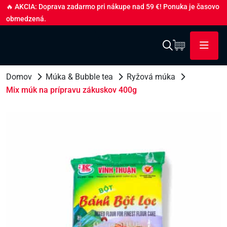
🔥 AKCIA: Doprava zadarmo pri nákupe nad 59 €! Ponuka je časovo
obmedzená.
Domov
Múka & Bubble tea
Ryžová múka
Mix múk na prípravu zákuskov 400g