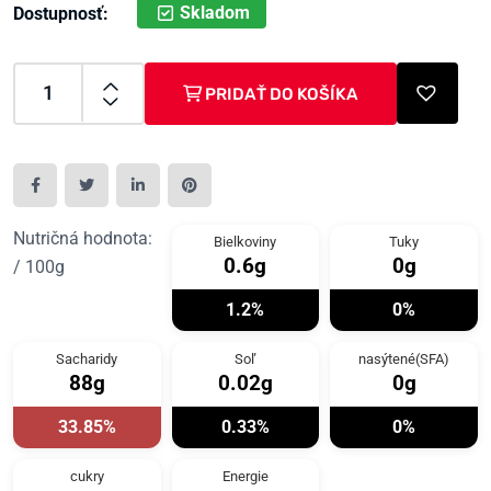
Skladom
Dostupnosť:
PRIDAŤ DO KOŠÍKA
Nutričná hodnota:
Bielkoviny
Tuky
0.6g
0g
/ 100g
1.2%
0%
Sacharidy
Soľ
nasýtené(SFA)
88g
0.02g
0g
33.85%
0.33%
0%
cukry
Energie