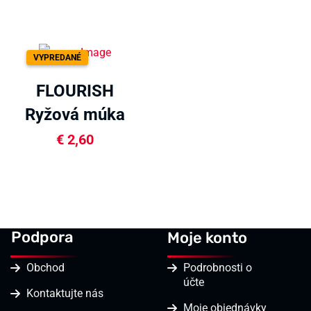
cukrom 250g
VYPREDANÉ
FLOURISH
Ryžová múka
400g
€
2,60
Podpora
Moje konto
Obchod
Podrobnosti o
účte
Kontaktujte nás
Moje objednávky